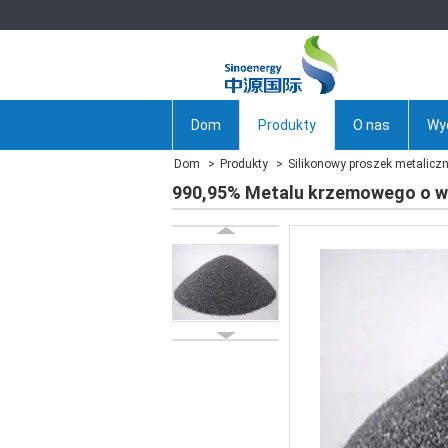
Dom
Produkty
O nas
Wy
Dom
Produkty
Silikonowy proszek metalicz
990,95% Metalu krzemowego o wy