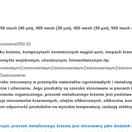
 350 mesh (40 μm), 400 mesh (38 μm), 450 mesh (30 μm), 500 mesh 
osowanie
D50:20
iku krzemu, kompozytach ceramicznych węgiel-azot, stopach kr
rzemyśle wojskowym, chemicznym, fotowoltaicznym itp.
sowanie
μm
Zastosowanie
μm
Zastosowanie
μm
Zastosowanie
μm
Zastoso
Zastosowanie
:
eroko stosowany w przemyśle materiałów ogniotrwałych i metalur
cie i utlenianie. Jego produkty są szeroko stosowane w piecach 
krzemu organicznego, proszek metalicznego krzemu jest podst
kcja monomerów krzemowych, olejów silikonowych, silikonów, ko
m odporność produktów na wysokie temperatury, izolację elektry
znym, proszek metalicznego krzemu jest stosowany jako dodatek 