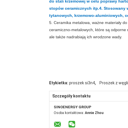
do stali krzemowej w celu poprawy hart
stopów ceramicznych itp.
4. Stosowany 
tytanowych, krzemowo-aluminiowych, ce
5. Ceramika metalowa, ważne materiały do n
ceramiczno-metalowych, które są odporne na
ale także nadrabiają ich wrodzone wady.
,
Etykietka:
proszek si3n4
Proszek z węgl
Szczegóły kontaktu
SINOENERGY GROUP
Osoba kontaktowa:
Annie Zhou