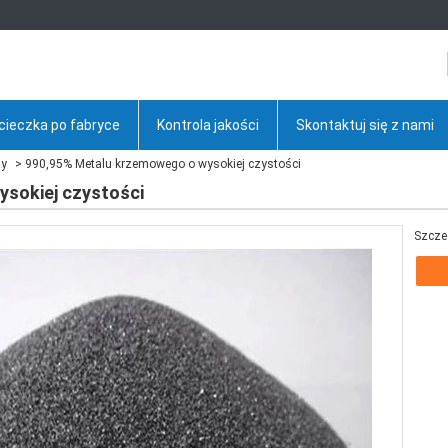
cieczka po fabryce
Kontrola jakości
Skontaktuj się z nami
ny
990,95% Metalu krzemowego o wysokiej czystości
sokiej czystości
Szcze