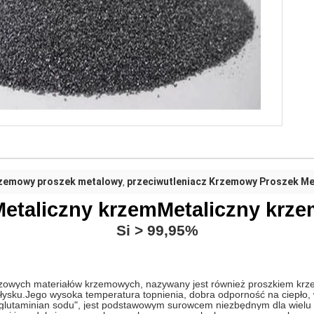
rzemowy proszek metalowy
przeciwutleniacz Krzemowy Proszek M
,
etaliczny krzem
Metaliczny krz
Si
> 9
9,95
%
czowych materiałów krzemowych, nazywany jest również proszkiem kr
łysku.
Jego wysoka temperatura topnienia, dobra odporność na ciepło,
glutaminian sodu", jest podstawowym surowcem niezbędnym dla wielu 