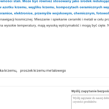
owności stali. Może być również stosowany jako środek redukując
w azotku krzemu, węgliku krzemu, kompozytach ceramicznych węg
ramice, elektronice, przemyśle wojskowym, chemicznym, fotowolt
awigacji kosmicznej. Mieszanie i spiekanie ceramiki i metali w celu 
 wysokie temperatury, mają wysoką wytrzymałość i mogą być cięte. Nie 
,
ika krzemu
proszek krzemu metalowego
Wyślij zapytanie bezpoś