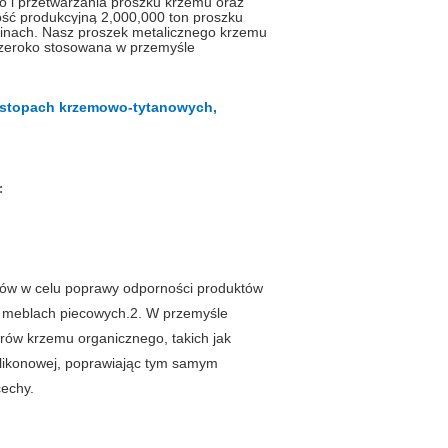
i przetwarzania proszku krzemu oraz
ść produkcyjną 2
,0
00
,
000 ton proszku
inach. Nasz proszek metalicznego krzemu
 szeroko stosowana w przemyśle
, stopach krzemowo-tytanowych,
:
zków w celu poprawy odporności produktów
i meblach piecowych.
2. W przemyśle
ów krzemu organicznego, takich jak
likonowej, poprawiając tym samym
cechy.