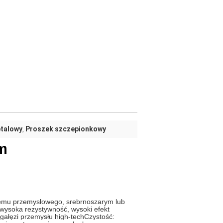
etalowy
Proszek szczepionkowy
,
em
zemu przemysłowego, srebrnoszarym lub
 wysoka rezystywność, wysoki efekt
gałęzi przemysłu high-tech
Czystość: