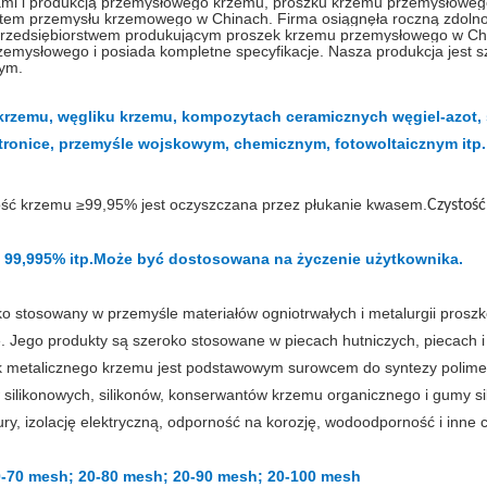
i produkcją przemysłowego krzemu, proszku krzemu przemysłowego 
ntem przemysłu krzemowego w Chinach. Firma osiągnęła roczną zdolno
przedsiębiorstwem produkującym proszek krzemu przemysłowego w Ch
rzemysłowego i posiada kompletne specyfikacje. Nasza produkcja jest
nym.
krzemu, węgliku krzemu, kompozytach ceramicznych węgiel-azot
tronice, przemyśle wojskowym, chemicznym, fotowoltaicznym itp.
ość krzemu ≥99,9
5
% jest oczyszczana przez płukanie kwasem.
Czystość
 99,995% itp.
Może być dostosowana na życzenie użytkownika.
ko stosowany w przemyśle materiałów ogniotrwałych i metalurgii pros
ie. Jego produkty są szeroko stosowane w piecach hutniczych, piecach 
 metalicznego krzemu jest podstawowym surowcem do syntezy polimer
ilikonowych, silikonów, konserwantów krzemu organicznego i gumy si
y, izolację elektryczną, odporność na korozję, wodoodporność i inne 
0-70 mesh; 20-80 mesh; 20-90 mesh; 20-100 mesh