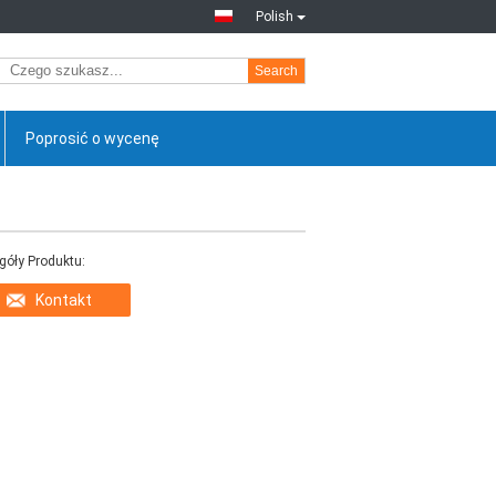
Polish
Search
Poprosić o wycenę
góły Produktu:
Kontakt