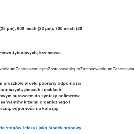
(28 μm), 600 mesh (23 μm), 700 mesh (20
zemowo-tytanowych, krzemowo-
wanie
μm
Zastosowanie
μm
Zastosowanie
μm
Zastosowanie
μm
Zastosowa
gii proszków w celu poprawy odporności
hutniczych, piecach i meblach
awowym surowcem do syntezy polimerów
nserwantów krzemu organicznego i
czną, odporność na korozję,
do stopów żelaza i jako środek stopowy