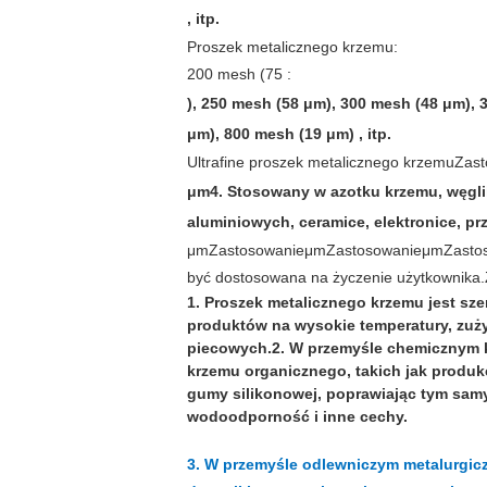
, itp.
Proszek metalicznego krzemu:
200 mesh (75
:
), 250 mesh (58 μm), 300 mesh (48 μm),
μm), 800 mesh (19 μm) , itp.
Ultrafine proszek metalicznego krzemu
Zast
μm
4. Stosowany w azotku krzemu, węgl
aluminiowych, ceramice, elektronice, p
μm
Zastosowanie
μm
Zastosowanie
μm
Zasto
być dostosowana na życzenie użytkownika.
1. Proszek metalicznego krzemu jest sz
produktów na wysokie temperatury, zuży
piecowych.
2. W przemyśle chemicznym 
krzemu organicznego, takich jak produ
gumy silikonowej, poprawiając tym samy
wodoodporność i inne cechy.
3. W przemyśle odlewniczym metalurgic