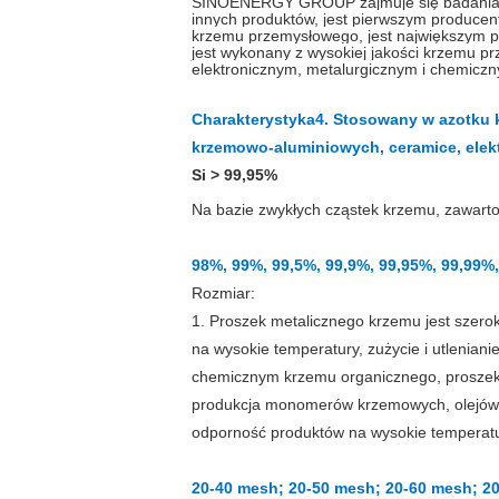
SINOENERGY GROUP zajmuje się badaniami 
innych produktów, jest pierwszym produce
krzemu przemysłowego, jest największym 
jest wykonany z wysokiej jakości krzemu p
elektronicznym, metalurgicznym i chemicz
Charakterystyka
4. Stosowany w azotku 
krzemowo-aluminiowych, ceramice, elek
Si
> 99,9
5
%
Na bazie zwykłych cząstek krzemu, zawart
98%, 99%, 99,5%, 99,9%, 99,95%, 99,99%,
Rozmiar:
1. Proszek metalicznego krzemu jest szero
na wysokie temperatury, zużycie i utlenian
chemicznym krzemu organicznego, proszek
produkcja monomerów krzemowych, olejów s
odporność produktów na wysokie temperatur
20-40 mesh; 20-50 mesh; 20-60 mesh; 2