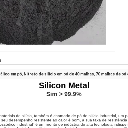
a
tálico em pó
Nitreto de silício em pó de 40 malhas
70 malhas de pó 
,
,
S
ilicon Metal
Sim
> 9
9.9
%
materiais de silício, também é chamado de pó de silício industrial, um 
 seu desempenho resistente ao calor é bom, a sua taxa de resistência 
ódico industrial" é um monte de indústria de alta tecnologia indispe