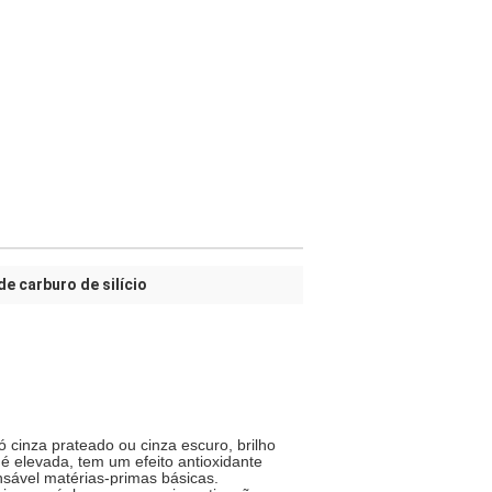
de carburo de silício
pó cinza prateado ou cinza escuro, brilho
é elevada, tem um efeito antioxidante
nsável matérias-primas básicas
.