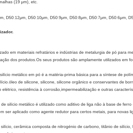
alhas (19 μm), etc.
μm
, D50:12
μm
, D50:10
μm
, D50:9
μm
, D50:8
μm
, D50:7
μm
, D50:6
μm
, D
izador.
izado em materiais refratários e indústrias de metalurgia de pó para me
idação dos produtos.Os seus produtos são amplamente utilizados em fo
 silício metálico em pó é a matéria-prima básica para a síntese de polí
cio.óleo de silicone, silicone, silicone orgânico e conservantes de bo
o elétrico, resistência à corrosão,impermeabilização e outras caracterí
de silício metálico é utilizado como aditivo de liga não à base de ferro
 ser aplicado como agente redutor para certos metais, para novas lig
e silício, cerâmica composta de nitrogénio de carbono, titânio de silício, 