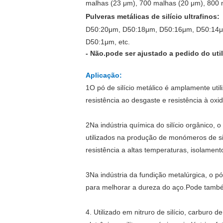
malhas (23 μm), 700 malhas (20 μm), 800 m
Pulveras metálicas de silício ultrafinos
:
D50:20
μm
, D50:18
μm
, D50:16
μm
, D50:14
D50:1
μm
, etc.
- Não.
pode ser ajustado a pedido do util
Aplicação
:
1O pó de silício metálico é amplamente util
resistência ao desgaste e resistência à ox
2Na indústria química do silício orgânico, o
utilizados na produção de monómeros de silí
resistência a altas temperaturas, isolament
3Na indústria da fundição metalúrgica, o pó 
para melhorar a dureza do aço.Pode também
4. Utilizado em nitruro de silício, carburo d