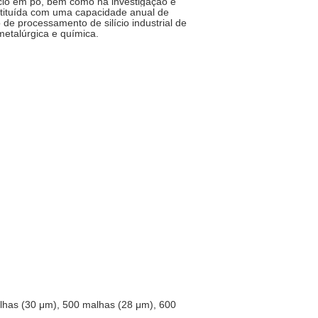
ício em pó, bem como na investigação e
nstituída com uma capacidade anual de
 de processamento de silício industrial de
metalúrgica e química.
lhas (30 μm), 500 malhas (28 μm), 600