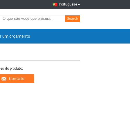
Portuguese
Search
ir um orçamento
es do produto:
Contato