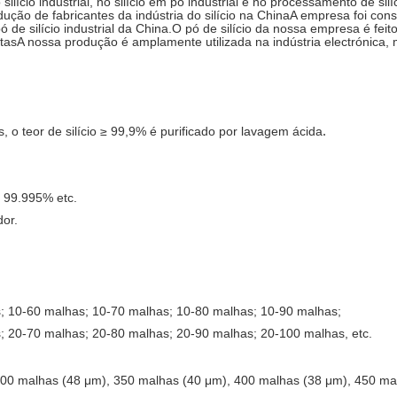
io industrial, no silício em pó industrial e no processamento de sil
odução de fabricantes da indústria do silício na ChinaA empresa foi co
e silício industrial da China.O pó de silício da nossa empresa é feito
tasA nossa produção é amplamente utilizada na indústria electrónica, 
s, o teor de silício ≥ 99,9% é purificado por lavagem ácida
.
 99.995% etc.
dor.
; 10-60 malhas; 10-70 malhas; 10-80 malhas; 10-90 malhas;
; 20-70 malhas; 20-80 malhas; 20-90 malhas; 20-100 malhas
, etc.
300 malhas (48 μm), 350 malhas (40 μm), 400 malhas (38 μm), 450 ma