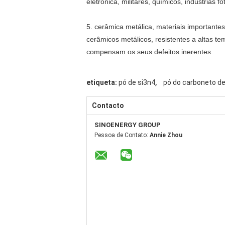
eletrônica, militares, químicos, indústrias fo
5. cerâmica metálica, materiais importante
cerâmicos metálicos, resistentes a altas 
compensam os seus defeitos inerentes.
,
etiqueta:
pó de si3n4
pó do carboneto de
Contacto
SINOENERGY GROUP
Pessoa de Contato:
Annie Zhou