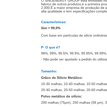
O SINOENERGY GROUP está envolvido no silíc
fabrico de outros produtos,é a primeira pr
2
,0
00
,
É a maior empresa de produção de pó d
alta qualidade e tem especificações comple
Características
:
Sim
> 99,9%
Com base em partículas de silício ordinária
P
- O que é?
98%, 99%, 99.5%, 99.9%, 99.95%, 99.99%,
- Não.
pode ser ajustado a pedido do utiliza
Tamanho:
Grãos de Silício Metálico:
10-30 malhas; 10-40 malhas; 10-50 malhas
20-40 malhas; 20-50 malhas; 20-60 malhas
Polvo metálico de silício:
200 malhas (75
μm
), 250 malhas (58 μm), 