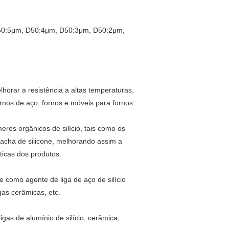
50:5
μm
, D50:4
μm
, D50:3
μm
, D50:2
μm
,
lhorar a resistência a altas temperaturas,
rnos de aço, fornos e móveis para fornos.
meros orgânicos de silício, tais como os
rracha de silicone, melhorando assim a
sticas dos produtos.
 e como agente de liga de aço de silício
as cerâmicas, etc.
ligas de alumínio de silício, cerâmica,