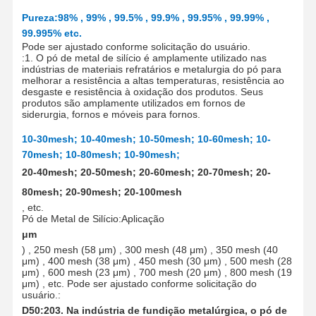
Pureza:
98% , 99% , 99.5% , 99.9% , 99.95% , 99.99% ,
99.995% etc.
Pode ser ajustado conforme solicitação do usuário.
:
1. O pó de metal de silício é amplamente utilizado nas
indústrias de materiais refratários e metalurgia do pó para
melhorar a resistência a altas temperaturas, resistência ao
desgaste e resistência à oxidação dos produtos. Seus
produtos são amplamente utilizados em fornos de
siderurgia, fornos e móveis para fornos.
10-30mesh; 10-40mesh; 10-50mesh; 10-60mesh; 10-
70mesh; 10-80mesh; 10-90mesh;
20-40mesh; 20-50mesh; 20-60mesh; 20-70mesh; 20-
80mesh; 20-90mesh; 20-100mesh
, etc.
Pó de Metal de Silício:
Aplicação
μm
) , 250 mesh (58 μm) , 300 mesh (48 μm) , 350 mesh (40
μm) , 400 mesh (38 μm) , 450 mesh (30 μm) , 500 mesh (28
μm) , 600 mesh (23 μm) , 700 mesh (20 μm) , 800 mesh (19
μm) , etc.
Pode ser ajustado conforme solicitação do
usuário.
:
D50:20
3. Na indústria de fundição metalúrgica, o pó de