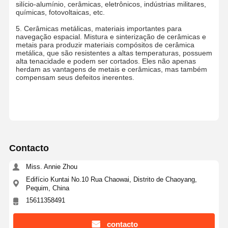
silício-alumínio, cerâmicas, eletrônicos, indústrias militares,
químicas, fotovoltaicas, etc.
Silicone fumed hidrófilo
5. Cerâmicas metálicas, materiais importantes para
navegação espacial. Mistura e sinterização de cerâmicas e
Silício fumado hidrofóbico
metais para produzir materiais compósitos de cerâmica
metálica, que são resistentes a altas temperaturas, possuem
Polvo metálico de silício
alta tenacidade e podem ser cortados. Eles não apenas
herdam as vantagens de metais e cerâmicas, mas também
compensam seus defeitos inerentes.
Contacto
Miss. Annie Zhou
Edifício Kuntai No.10 Rua Chaowai, Distrito de Chaoyang,
Pequim, China
15611358491
contacto