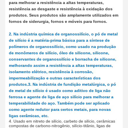
para melhorar a resistência a altas temperaturas,
resistência ao desgaste e resistência à oxidação dos
produtos. Seus produtos são amplamente utilizados em
Controle De
Fale
Pedir Um
fornos de siderurgia, fornos e móveis para fornos.
Qualidade
Conosco
Orçamento
2. Na indústria química de organossilício, o pó de metal
de silício é a matéria-prima básica para a síntese de
Microesferas de sílica monodispersas
polímeros de organossilício, como usado na produção
de monômeros de silício, óleo de silicone, silicone,
Microesferas ocas de sílica
conservantes de organossilício e borracha de silicone,
Polvo de sílica esférica
melhorando assim a resistência a altas temperaturas,
isolamento elétrico, resistência à corrosão,
Nanosferas de Sílica
impermeabilização e outras características dos
produtos.
3. Na indústria de fundição metalúrgica, o pó
Cosméticos de microesferas de sílica
de metal de silício é usado como aditivo de liga não
ferrosa e agente de liga de aço silício para melhorar a
Pó de sílica fundida
temperabilidade do aço. Também pode ser aplicado
como agente redutor para certos metais, para novas
Pó de nano sílica
ligas cerâmicas, etc.
4. Usado em nitreto de silício, carbeto de silício, cerâmicas
pó de alumínio esférico
compostas de carbono-nitrogênio, silício-titânio, ligas de