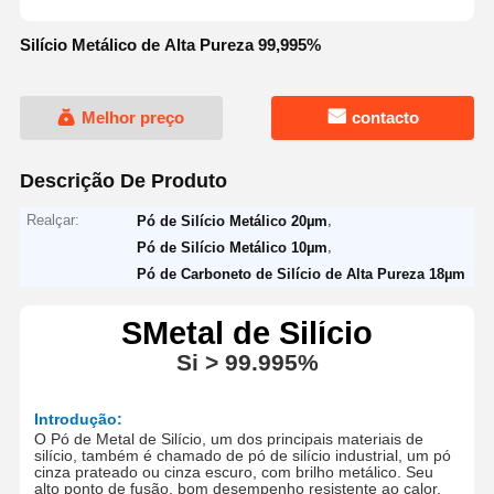
Silício Metálico de Alta Pureza 99,995%
Melhor preço
contacto
Descrição De Produto
Realçar:
,
Pó de Silício Metálico 20µm
,
Pó de Silício Metálico 10µm
Pó de Carboneto de Silício de Alta Pureza 18µm
S
Metal de Silício
Si
> 9
9.995
%
Introdução:
O Pó de Metal de Silício, um dos principais materiais de
silício, também é chamado de pó de silício industrial, um pó
cinza prateado ou cinza escuro, com brilho metálico.
Seu
alto ponto de fusão, bom desempenho resistente ao calor,