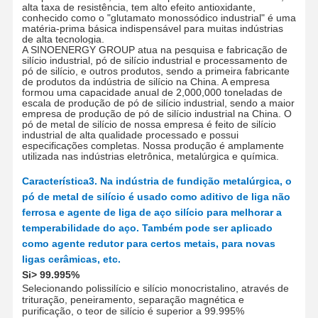
alta taxa de resistência, tem alto efeito antioxidante,
conhecido como o "glutamato monossódico industrial" é uma
matéria-prima básica indispensável para muitas indústrias
de alta tecnologia
.
A SINOENERGY GROUP atua na pesquisa e fabricação de
silício industrial, pó de silício industrial e processamento de
pó de silício, e outros produtos, sendo a primeira fabricante
de produtos da indústria de silício na China. A empresa
formou uma capacidade anual de 2
,0
00
,
000 toneladas de
escala de produção de pó de silício industrial, sendo a maior
empresa de produção de pó de silício industrial na China. O
pó de metal de silício de nossa empresa é feito de silício
industrial de alta qualidade processado e possui
especificações completas. Nossa produção é amplamente
utilizada nas indústrias eletrônica, metalúrgica e química.
Característica
3. Na indústria de fundição metalúrgica, o
pó de metal de silício é usado como aditivo de liga não
ferrosa e agente de liga de aço silício para melhorar a
temperabilidade do aço. Também pode ser aplicado
como agente redutor para certos metais, para novas
ligas cerâmicas, etc.
Si
> 99.9
95
%
Selecionando
polissilício e silício monocristalino, através de
trituração, peneiramento, separação magnética e
purificação, o teor de silício é superior a 99.99
5
%