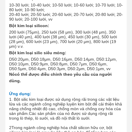
10-30 lưới; 10-40 lưới; 10-50 lưới; 10-60 lưới; 10-70 lưới; 10-
80 lưới; 10-90 lưới;
20-40 lưới; 20-50 lưới; 20-60 lưới; 20-70 lưới; 20-80 lưới; 20-
90 lưới; 20-100 lưới
, vv
Bột kim loại silicon:
200 lưới (75
μm
), 250 lưới (58 μm), 300 lưới (48 μm), 350
lưới (40 μm), 400 lưới (38 μm), 450 lưới (30 μm), 500 lưới
(28 μm), 600 lưới (23 μm), 700 lưới (20 μm), 800 lưới (19
μm) v.v.
Bột kim loại silic siêu mỏng
:
D50:20
μm
, D50:18
μm
, D50:16
μm
, D50:14
μm
, D50:12
μm
,
D50:10
μm
, D50:9
μm
, D50:8
μm
, D50:7
μm
, D50:6
μm
,
D50:5
μm
, D50:4
μm
, D50:3
μm
, D50:2
μm
, D50:1
μm
, vv
Nó
có thể được điều chỉnh theo yêu cầu của người
dùng.
Ứng dụng
:
1. Bột silic kim loại được sử dụng rộng rãi trong các vật liệu
lửa và các ngành công nghiệp luyện kim bột để cải thiện khả
năng chống nhiệt độ cao, chống mòn và chống oxy hóa của
sản phẩm.Các sản phẩm của nó được sử dụng rộng rãi
trong lò thép, lò sưởi, và đồ nội thất lò sưởi.
2Trong ngành công nghiệp hóa chất silicon hữu cơ, bột