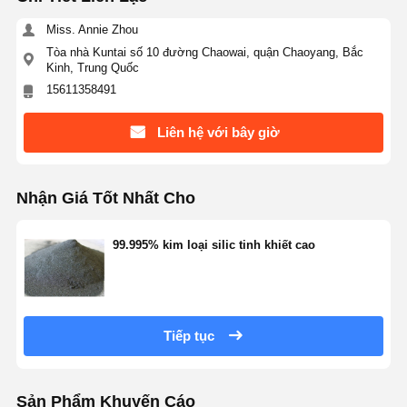
Miss. Annie Zhou
Tòa nhà Kuntai số 10 đường Chaowai, quận Chaoyang, Bắc
Kiểm Soát
Liên Hệ
Yêu Cầu Báo
Kinh, Trung Quốc
Chất Lượng
Chúng Tôi
Giá
15611358491
Vi cầu silic đơn phân tán
Liên hệ với bây giờ
Hạt vi cầu silic rỗng
Nhận Giá Tốt Nhất Cho
Bột silica hình cầu
99.995% kim loại silic tinh khiết cao
Hạt nano silic
Mỹ phẩm vi cầu silic
Bột Silica hợp nhất
Tiếp tục
Bột nano silic
bột nhôm hình cầu
Sản Phẩm Khuyến Cáo