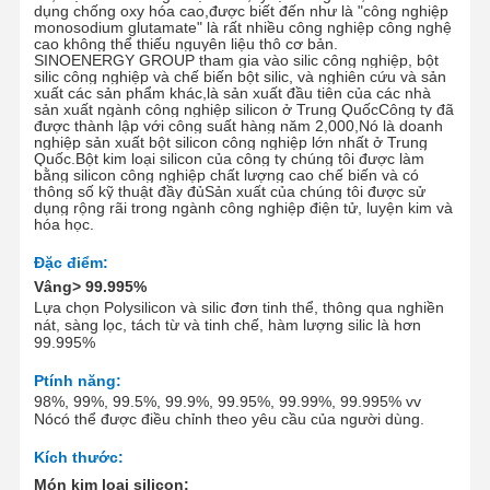
dụng chống oxy hóa cao,được biết đến như là "công nghiệp
monosodium glutamate" là rất nhiều công nghiệp công nghệ
cao không thể thiếu nguyên liệu thô cơ bản
.
SINOENERGY GROUP tham gia vào silic công nghiệp, bột
silic công nghiệp và chế biến bột silic, và nghiên cứu và sản
xuất các sản phẩm khác,là sản xuất đầu tiên của các nhà
sản xuất ngành công nghiệp silicon ở Trung QuốcCông ty đã
được thành lập với công suất hàng năm 2
,0
00
,
Nó là doanh
nghiệp sản xuất bột silicon công nghiệp lớn nhất ở Trung
Quốc.Bột kim loại silicon của công ty chúng tôi được làm
bằng silicon công nghiệp chất lượng cao chế biến và có
thông số kỹ thuật đầy đủSản xuất của chúng tôi được sử
dụng rộng rãi trong ngành công nghiệp điện tử, luyện kim và
hóa học.
Đặc điểm
:
Vâng
> 99.9
95
%
Lựa chọn
Polysilicon và silic đơn tinh thể, thông qua nghiền
nát, sàng lọc, tách từ và tinh chế, hàm lượng silic là hơn
99.99
5
%
P
tính năng:
98%, 99%, 99.5%, 99.9%, 99.95%, 99.99%, 99.995% vv
Nó
có thể được điều chỉnh theo yêu cầu của người dùng.
Kích thước:
Món kim loại silicon: