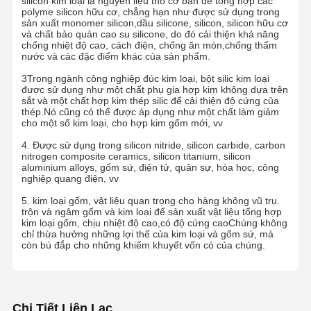
silicon kim loại là nguyên liệu thô cơ bản để tổng hợp các
polyme silicon hữu cơ, chẳng hạn như được sử dụng trong
sản xuất monomer silicon,dầu silicone, silicon, silicon hữu cơ
và chất bảo quản cao su silicone, do đó cải thiện khả năng
chống nhiệt độ cao, cách điện, chống ăn mòn,chống thấm
nước và các đặc điểm khác của sản phẩm.
3Trong ngành công nghiệp đúc kim loại, bột silic kim loại
được sử dụng như một chất phụ gia hợp kim không dựa trên
sắt và một chất hợp kim thép silic để cải thiện độ cứng của
thép.Nó cũng có thể được áp dụng như một chất làm giảm
cho một số kim loại, cho hợp kim gốm mới, vv
4. Được sử dụng trong silicon nitride, silicon carbide, carbon
nitrogen composite ceramics, silicon titanium, silicon
aluminium alloys, gốm sứ, điện tử, quân sự, hóa học, công
nghiệp quang điện, vv
5. kim loại gốm, vật liệu quan trọng cho hàng không vũ trụ.
trộn và ngâm gốm và kim loại để sản xuất vật liệu tổng hợp
kim loại gốm, chịu nhiệt độ cao,có độ cứng caoChúng không
chỉ thừa hưởng những lợi thế của kim loại và gốm sứ, mà
còn bù đắp cho những khiếm khuyết vốn có của chúng.
Nhà
Sản Phẩm
Về Chúng
Tham Quan
Tôi
Nhà Máy
Chi Tiết Liên Lạc