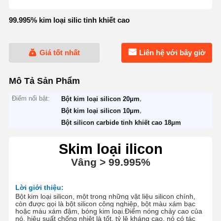
99.995% kim loại silic tinh khiết cao
Giá tốt nhất
Liên hệ với bây giờ
Mô Tả Sản Phẩm
Điểm nổi bật:
,
Bột kim loại silicon 20μm
,
Bột kim loại silicon 10μm
Bột silicon carbide tinh khiết cao 18μm
S
kim loại ilicon
Vâng
> 9
9.995
%
Lời giới thiệu:
Bột kim loại silicon, một trong những vật liệu silicon chính,
còn được gọi là bột silicon công nghiệp, bột màu xám bạc
hoặc màu xám đậm, bóng kim loại.
Điểm nóng chảy cao của
nó, hiệu suất chống nhiệt là tốt, tỷ lệ kháng cao, nó có tác