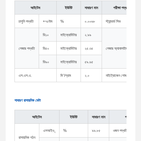
আইটেম
ইউনিট
সাধারণ মান
পরীক্ষা পদ্ধতি
চালুনি পদ্ধতি
+৭৫উম
%
০.০০৬৮
স্ট্যান্ডার্ড সিভ
ডি১০
মাইক্রোমিটার
২.৯৯
লেজার পদ্ধতি
ডি৫০
মাইক্রোমিটার
২৫.৩৫
লেজার অ্যানালাইজার
ডি৯০
মাইক্রোমিটার
৫৯.৬৫
২
এস.এস.এ.
মি
/গ্রাম
২.০
নাইট্রোজেন শোষণ পদ্ধতি
সাধারণ রাসায়নিক ডেটা
আইটেম
ইউনিট
সাধারণ মান
পরীক্ষা পদ্ধতি
এসআইও
%
৯৯.৮৫
ওজন পদ্ধতি
২
রাসায়নিক গঠন