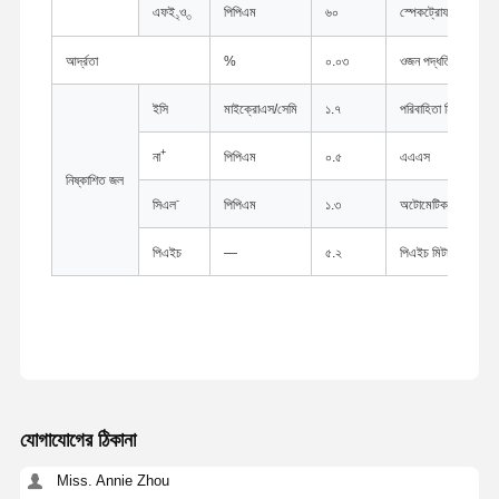
এফই
ও
পিপিএম
৬০
স্পেকট্রোফটোমিটার
২
৩
আর্দ্রতা
%
০.০৩
ওজন পদ্ধতি
ইসি
মাইক্রোএস/সেমি
১.৭
পরিবাহিতা মিটার
+
না
পিপিএম
০.৫
এএএস
নিষ্কাশিত জল
-
সিএল
পিপিএম
১.৩
অটোমেটিক পটেনশিয়াল 
পিএইচ
—
৫.২
পিএইচ মিটার
বাড়ি
পণ্য
আমাদের সম্পর্কে
কারখানা ভ্রমণ
যোগাযোগের ঠিকানা
Miss. Annie Zhou