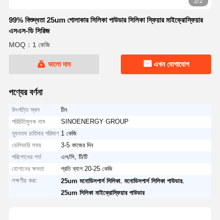
2/2
99% বিশুদ্ধতা 25um গোলাকার সিলিকা পাউডার সিলিকা স্ফিয়ার মাইক্রোস্ফিয়ার
এসএস-ডি সিরিজ
MOQ：1 কেজি
ভালো দাম
এখন যোগাযোগ
পণ্যের বর্ণনা
উৎপত্তি স্থল
চীন
পরিচিতিমুলক নাম
SINOENERGY GROUP
ন্যূনতম চাহিদার পরিমাণ
1 কেজি
ডেলিভারি সময়
3-5 কাজের দিন
পরিশোধের শর্ত
এল/সি, টি/টি
যোগানের ক্ষমতা
প্রতি ব্যাগ 20-25 কেজি
লক্ষণীয় করা:
,
,
25um মনোডিসপার্স সিলিকা
মনোডিসপার্স সিলিকা পাউডার
25um সিলিকা মাইক্রোস্ফিয়ার পাউডার