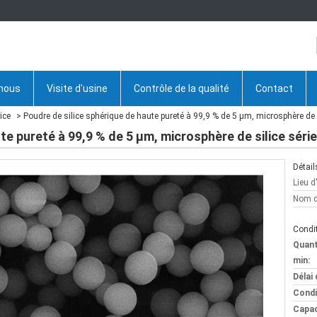
 nous
Visite d'usine
Contrôle de la qualité
Contact
ice
Poudre de silice sphérique de haute pureté à 99,9 % de 5 µm, microsphère de s
te pureté à 99,9 % de 5 µm, microsphère de silice séri
Détail
Lieu d
Nom d
Condit
Quan
min:
Délai 
Condi
Capac