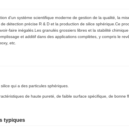
n d'un système scientifique moderne de gestion de la qualité, la mi
de détection précise R & D et la production de silice sphérique.Ce prod
avoir-faire inégalés.Les granulés grossiers libres et la stabilité chimique
emplissage et additif dans des applications complètes, y compris le rev
poxy, etc.
 silice qui a des particules sphériques.
actéristiques de haute pureté, de faible surface spécifique, de bonne flu
s typiques