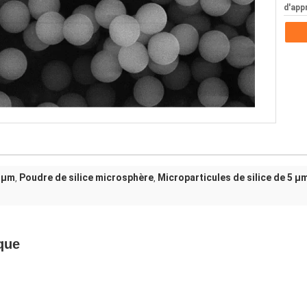
d'app
5 µm
Poudre de silice microsphère
Microparticules de silice de 5 µ
,
,
que