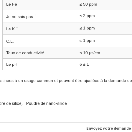
Le Fe
≤ 50 ppm
+
≤ 2 ppm
Je ne sais pas.
+
≤ 1 ppm
Le K.
-
≤ 1 ppm
C.L.
Taux de conductivité
≤ 10 μs/cm
Le pH
6 ± 1
estinées à un usage commun et peuvent être ajustées à la demande de l'
,
re de silice
Poudre de nano-silice
Envoyez votre demande 