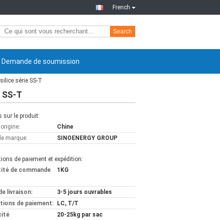
French
Search
Demande de soumission
ilice série SS-T
e SS-T
s sur le produit:
'origine:
Chine
e marque:
SINOENERGY GROUP
ions de paiement et expédition:
tité de commande
1KG
de livraison:
3-5 jours ouvrables
tions de paiement:
LC, T/T
ité
20-25kg par sac