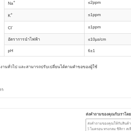
+
≤2ppm
Na
+
≤1ppm
K
-
≤1ppm
Cl
อัตราการนำไฟฟ้า
≤10µs/cm
pH
6±1
้งานทั่วไป และสามารถปรับเปลี่ยนได้ตามคำขอของผู้ใช้
กา
ส่งคำถามของคุณกับเราโด