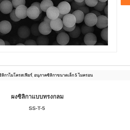
ิลิกาไมโครสเฟียร์
อนุภาคซิลิกาขนาดเล็ก 5 ไมครอน
,
แบบทรงกลม
T-5