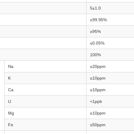
5±1.0
≥99.95%
≥95%
≤0.05%
100%
Na
≤20ppm
K
≤10ppm
Ca
≤10ppm
U
<1ppb
Mg
≤10ppm
Fe
≤50ppm