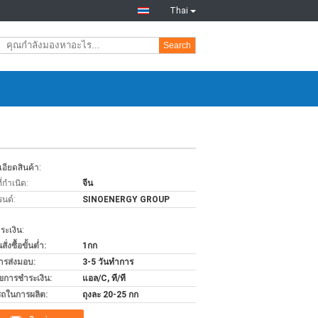
Thai
Search
อียดสินค้า:
่กำเนิด:
จีน
รนด์:
SINOENERGY GROUP
ะเงิน:
่งซื้อขั้นต่ำ:
1กก
ารส่งมอบ:
3-5 วันทำการ
ไขการชำระเงิน:
แอล/C, ที/ที
ถในการผลิต:
ถุงละ 20-25 กก