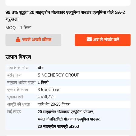
99.8% शुद्धता 20 माइक्रोन गोलाकार एल्यूमिना पाउडर एल्यूमिना गोले SA-Z
श्रृंखला
MOQ：1 किलो
सबसे अच्छी कीमत
अब से संपर्क करें
उत्पाद विवरण
उत्पत्ति के प्लेस
चीन
ब्रांड नाम
SINOENERGY GROUP
न्यूनतम आदेश मात्रा
1 किलो
प्रसव के समय
3-5 कार्य दिवस
भुगतान शर्तें
एल/सी,टी/टी
आपूर्ति की क्षमता
प्रति बैग 20-25 किग्रा
हाई लाइट:
,
20 माइक्रोन गोलाकार एल्यूमिना पाउडर
,
थर्मल कंडक्टिविटी गोलाकार एल्यूमिना पाउडर
20 माइक्रोन सामग्री al2o3