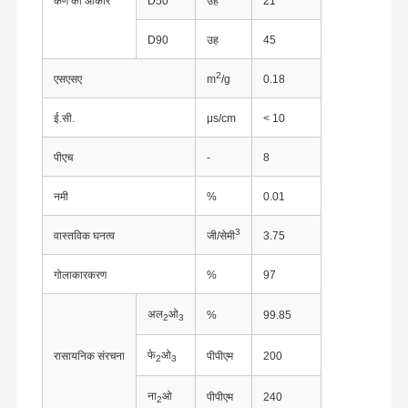
कण का आकार
D50
उह
21
D90
उह
45
2
एसएसए
m
/g
0.18
ई.सी.
μs/cm
< 10
पीएच
-
8
नमी
%
0.01
3
वास्तविक घनत्व
जी/सेमी
3.75
गोलाकारकरण
%
97
अल
ओ
%
99.85
2
3
फे
ओ
रासायनिक संरचना
पीपीएम
200
2
3
ना
ओ
पीपीएम
240
2