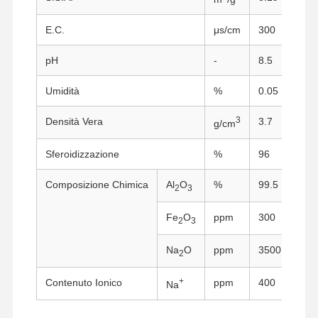
E.C.
μs/cm
300
pH
-
8.5
Umidità
%
0.05
3
Densità Vera
3.7
g/cm
Sferoidizzazione
%
96
Composizione Chimica
Al
O
%
99.5
2
3
Fe
O
ppm
300
2
3
Na
O
ppm
3500
2
+
Contenuto Ionico
ppm
400
Na