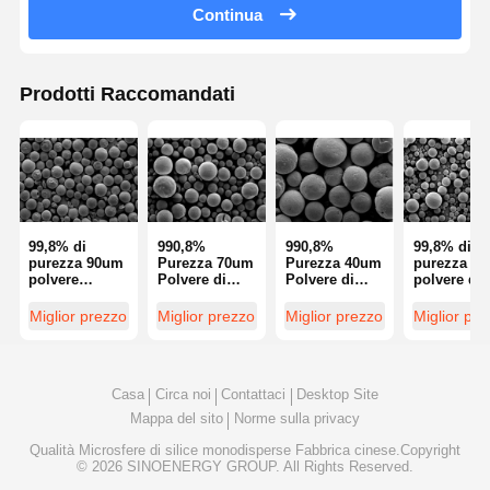
Continua
Controllo Di
Contattaci
Richiedere
Qualità
Un
Prodotti Raccomandati
Preventivo
Microsfere di silice monodisperse
Microsfere cave di silice
99,8% di
990,8%
990,8%
99,8% di
Polvere di silice sferica
purezza 90um
Purezza 70um
Purezza 40um
purezza 2
polvere
Polvere di
Polvere di
polvere di
Nanosfere di silice
sferica di
allumina
allumina
allumina
allumina serie
sferica Sfere
sferica sfere
sferica sfer
Miglior prezzo
Miglior prezzo
Miglior prezzo
Miglior pr
SA-Z
di allumina
di allumina
di allumina
Cosmetici con microsfere di silice
serie SA-Z
serie SA-Z
serie SA-Z
Polvere di silice fusa
Casa
Circa noi
Contattaci
Desktop Site
Mappa del sito
Norme sulla privacy
Nano polvere di silice
Qualità
Microsfere di silice monodisperse
Fabbrica cinese.Copyright
© 2026 SINOENERGY GROUP. All Rights Reserved.
polvere di allumina sferica