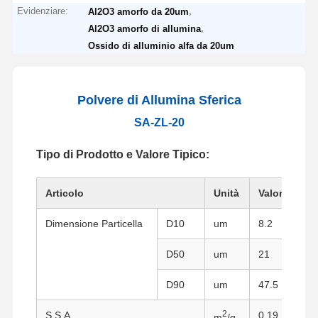
Evidenziare:
,
Al2O3 amorfo da 20um
,
Al2O3 amorfo di allumina
Ossido di alluminio alfa da 20um
Polvere di Allumina Sferica
SA-ZL-20
Tipo di Prodotto e Valore Tipico:
Articolo
Unità
Valore Tipic
Dimensione Particella
D10
um
8.2
D50
um
21
D90
um
47.5
2
S.S.A.
0.19
m
/g