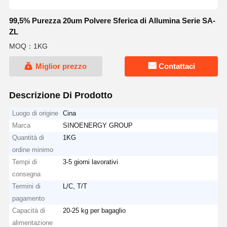
99,5% Purezza 20um Polvere Sferica di Allumina Serie SA-
ZL
MOQ：1KG
Miglior prezzo
Contattaci
Descrizione Di Prodotto
Luogo di origine
Cina
Marca
SINOENERGY GROUP
Quantità di
1KG
ordine minimo
Tempi di
3-5 giorni lavorativi
consegna
Termini di
L/C, T/T
pagamento
Capacità di
20-25 kg per bagaglio
alimentazione