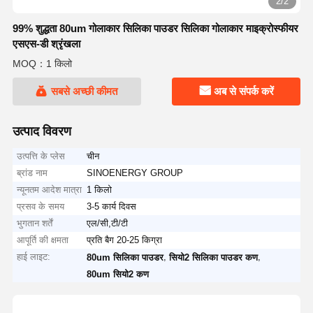
2/2
99% शुद्धता 80um गोलाकार सिलिका पाउडर सिलिका गोलाकार माइक्रोस्फीयर
एसएस-डी श्रृंखला
MOQ：1 किलो
सबसे अच्छी कीमत
अब से संपर्क करें
उत्पाद विवरण
उत्पत्ति के प्लेस
चीन
ब्रांड नाम
SINOENERGY GROUP
न्यूनतम आदेश मात्रा
1 किलो
प्रसव के समय
3-5 कार्य दिवस
भुगतान शर्तें
एल/सी,टी/टी
आपूर्ति की क्षमता
प्रति बैग 20-25 किग्रा
हाई लाइट:
,
,
80um सिलिका पाउडर
सियो2 सिलिका पाउडर कण
80um सियो2 कण