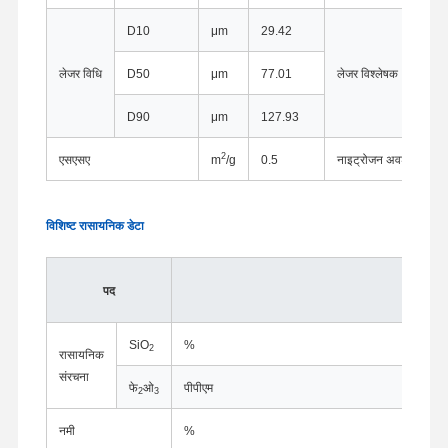
D10
μm
29.42
लेजर विधि
D50
μm
77.01
लेजर विश्लेषक
D90
μm
127.93
2
एसएसए
m
/g
0.5
नाइट्रोजन अवशोषण विधि
विशिष्ट रासायनिक डेटा
पद
SiO
%
2
रासायनिक
संरचना
फे
ओ
पीपीएम
2
3
नमी
%