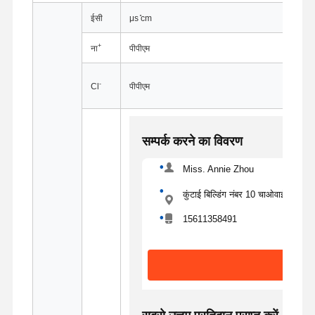
ईसी
μs ̊cm
+
ना
पीपीएम
-
Cl
पीपीएम
सम्पर्क करने का विवरण
Miss. Annie Zhou
कुंटाई बिल्डिंग नंबर 10 चाओवाई स्ट्रीट
15611358491
होम
उत्पाद
हमारे बारे में
फैक्टरी यात्रा