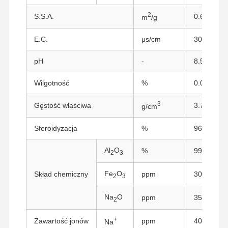
2
S.S.A.
0.65
m
/g
E.C.
μs/cm
300
pH
-
8.5
Wilgotność
%
0.05
3
Gęstość właściwa
3.7
g/cm
Sferoidyzacja
%
96
Al
O
%
99.5
2
3
Fe
O
Skład chemiczny
ppm
300
2
3
Na
O
ppm
3500
2
+
Zawartość jonów
ppm
400
Na