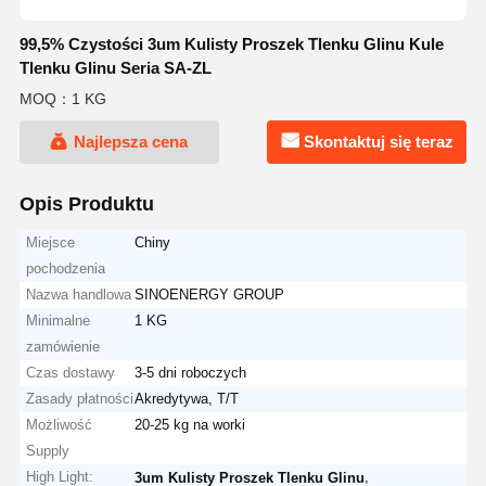
99,5% Czystości 3um Kulisty Proszek Tlenku Glinu Kule
Tlenku Glinu Seria SA-ZL
MOQ：1 KG
Najlepsza cena
Skontaktuj się teraz
Opis Produktu
Miejsce
Chiny
pochodzenia
Nazwa handlowa
SINOENERGY GROUP
Minimalne
1 KG
zamówienie
Czas dostawy
3-5 dni roboczych
Zasady płatności
Akredytywa, T/T
Możliwość
20-25 kg na worki
Supply
High Light:
,
3um Kulisty Proszek Tlenku Glinu