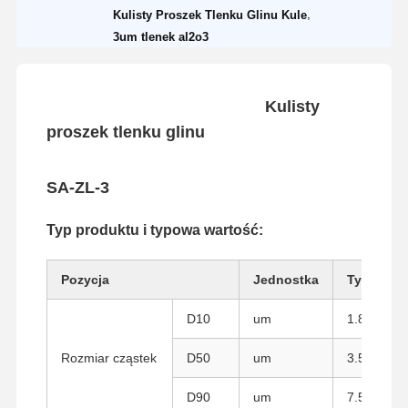
,
Kulisty Proszek Tlenku Glinu Kule
3um tlenek al2o3
Kulisty
proszek tlenku glinu
SA-ZL-3
Typ produktu i typowa wartość:
Pozycja
Jednostka
Typowa w
D10
um
1.8
Rozmiar cząstek
D50
um
3.5
D90
um
7.5