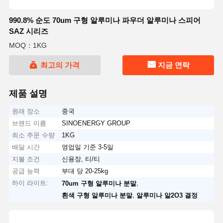
990.8% 순도 70um 구형 알루미나 파우더 알루미나 스피어
SAZ 시리즈
MOQ：1KG
최고의 가격
지금 연락
제품 설명
원래 장소
중국
브랜드 이름
SINOENERGY GROUP
최소 주문 수량
1KG
배달 시간
영업일 기준 3-5일
지불 조건
신용장, 티/티
공급 능력
부대 당 20-25kg
하이 라이트:
,
70um 구형 알루미나 분말
,
흰색 구형 알루미나 분말
알루미나 알2O3 결정