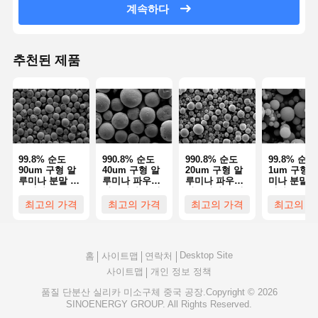
계속하다
품질 관리
연락처
견적 요청
추천된 제품
단분산 실리카 미소구체
중공 실리카 미소구체
구형 실리카 분말
99.8% 순도
990.8% 순도
990.8% 순도
99.8% 순도
90um 구형 알
40um 구형 알
20um 구형 알
1um 구형 
실리카 나노구체
루미나 분말 알
루미나 파우더
루미나 파우더
미나 분말 
루미나 구 SA-Z
알루미나 스피
알루미나 스피
미나 구 SA-
실리카 미소구체 화장품
시리즈
어 SAZ 시리즈
어 SAZ 시리즈
시리즈
최고의 가격
최고의 가격
최고의 가격
최고의 가
용융 실리카 분말
Desktop Site
홈
사이트맵
연락처
나노 실리카 분말
사이트맵
개인 정보 정책
구형 알루미나 분말
품질
단분산 실리카 미소구체
중국 공장.Copyright © 2026
SINOENERGY GROUP. All Rights Reserved.