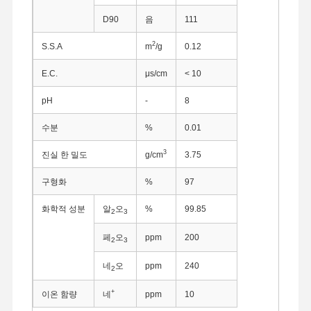
D90
음
111
2
S.S.A
m
/g
0.12
E.C.
μs/cm
< 10
pH
-
8
수분
%
0.01
3
진실 한 밀도
g/cm
3.75
구형화
%
97
화학적 성분
알
오
%
99.85
2
3
페
오
ppm
200
2
3
네
오
ppm
240
2
+
이온 함량
네
ppm
10