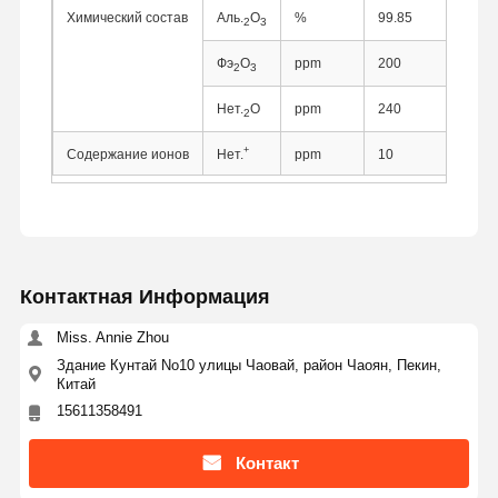
Химический состав
Аль.
О
%
99.85
2
3
Фэ
О
ppm
200
2
3
Нет.
О
ppm
240
2
+
Содержание ионов
Нет.
ppm
10
Контактная Информация
Miss. Annie Zhou
Здание Кунтай No10 улицы Чаовай, район Чаоян, Пекин,
Китай
15611358491
Главная
Продукция
О Компании
Наша
Страница
Фабрика
Контакт