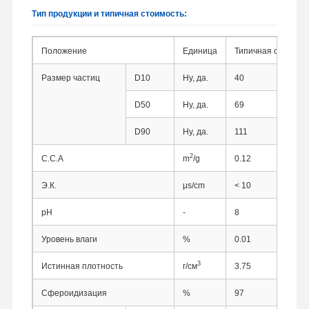
Тип продукции и типичная стоимость:
Положение
Единица
Типичная стоимос
Размер частиц
D10
Ну, да.
40
D50
Ну, да.
69
D90
Ну, да.
111
2
С.С.А
m
/g
0.12
Э.К.
μs/cm
< 10
pH
-
8
Уровень влаги
%
0.01
3
Истинная плотность
г/см
3.75
Сфероидизация
%
97