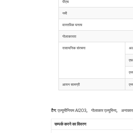
पीएच
नमी
वास्तविक घनत्व
गोलाकारता
रासायनिक संरचना
अ
एफ
एन
आयन सामग्री
एन
,
,
टैग:
एल्यूमीनियम Al2O3
गोलाकार एल्यूमिना
अनाका
सम्पर्क करने का विवरण