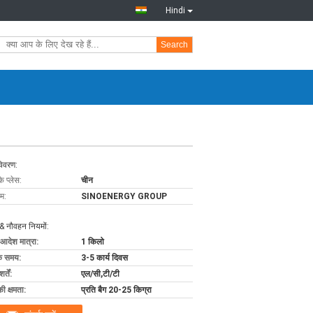
Hindi
Search
विवरण:
के प्लेस:
चीन
ाम:
SINOENERGY GROUP
& नौवहन नियमों:
 आदेश मात्रा:
1 किलो
के समय:
3-5 कार्य दिवस
्तें:
एल/सी,टी/टी
की क्षमता:
प्रति बैग 20-25 किग्रा