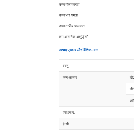
उच्च गोलाकारता
उच्च भार क्षमता
उच्च तापीय चालकता
कम आयनिक अशुद्धियाँ
उत्पाद प्रकार और विशिष्ट मान:
वस्तु
कण आकार
डी
डी
डी
एस.एस.ए.
ई.सी.