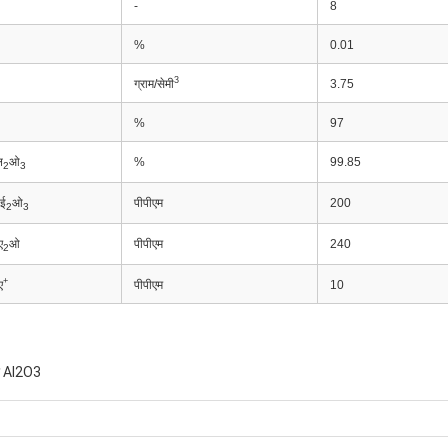
-
8
%
0.01
3
ग्राम/सेमी
3.75
%
97
ल
ओ
%
99.85
2
3
ई
ओ
पीपीएम
200
2
3
ए
ओ
पीपीएम
240
2
+
ए
पीपीएम
10
र Al2O3