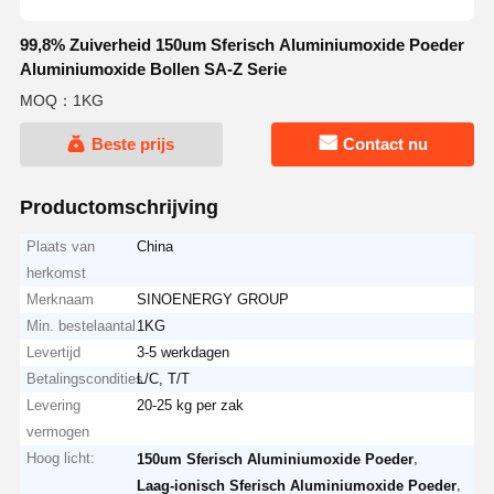
99,8% Zuiverheid 150um Sferisch Aluminiumoxide Poeder
Aluminiumoxide Bollen SA-Z Serie
MOQ：1KG
Beste prijs
Contact nu
Productomschrijving
Plaats van
China
herkomst
Merknaam
SINOENERGY GROUP
Min. bestelaantal
1KG
Levertijd
3-5 werkdagen
Betalingscondities
L/C, T/T
Levering
20-25 kg per zak
vermogen
Hoog licht:
,
150um Sferisch Aluminiumoxide Poeder
,
Laag-ionisch Sferisch Aluminiumoxide Poeder