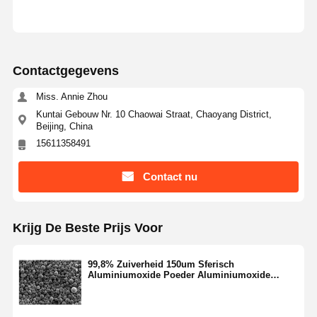
Contactgegevens
Miss. Annie Zhou
Kuntai Gebouw Nr. 10 Chaowai Straat, Chaoyang District,
Beijing, China
15611358491
Contact nu
Krijg De Beste Prijs Voor
99,8% Zuiverheid 150um Sferisch
Thuis
Producten
Over Ons
Fabrieksreis
Aluminiumoxide Poeder Aluminiumoxide
Bollen SA-Z Serie