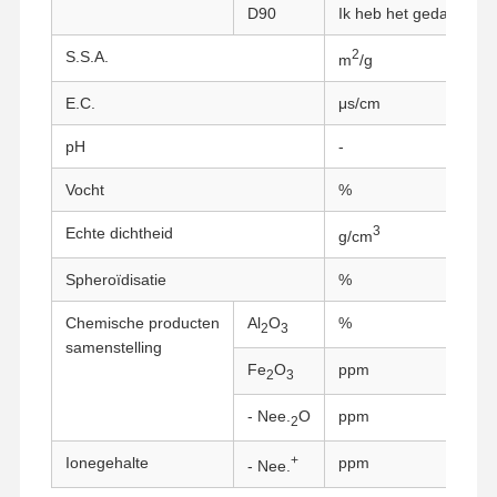
D90
Ik heb het gedaan.
2
S.S.A.
m
/g
E.C.
μs/cm
pH
-
Vocht
%
3
Echte dichtheid
g/cm
Spheroïdisatie
%
Chemische producten
Al
O
%
2
3
samenstelling
Fe
O
ppm
2
3
- Nee.
O
ppm
2
+
Ionegehalte
ppm
- Nee.