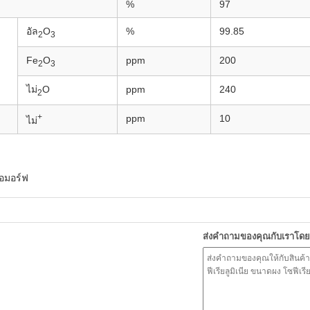
%
97
อัล
O
%
99.85
2
3
Fe
O
ppm
200
2
3
ไม่
O
ppm
240
2
+
ppm
10
ไม่
 อมอร์ฟ
ส่งคำถามของคุณกับเราโด