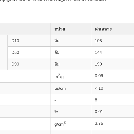
หน่วย
ค่าเฉพาะ
D10
อืม
105
D50
อืม
144
D90
อืม
190
2
0.09
m
/g
μs/cm
< 10
-
8
%
0.01
3
3.75
g/cm