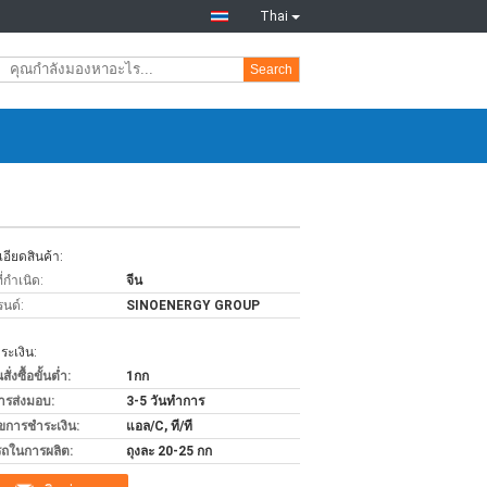
Thai
Search
อียดสินค้า:
่กำเนิด:
จีน
รนด์:
SINOENERGY GROUP
ะเงิน:
่งซื้อขั้นต่ำ:
1กก
ารส่งมอบ:
3-5 วันทำการ
ไขการชำระเงิน:
แอล/C, ที/ที
ถในการผลิต:
ถุงละ 20-25 กก