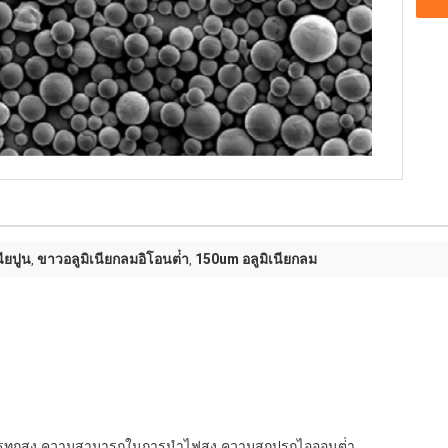
ียปูน
ขาวอลูมิเนียกลมอิโอนต่ํา
150um อลูมิเนียกลม
,
,
ทุกสูง ความสามารถในการนําไฟสูง ความสกปรกไอออนต่ํา