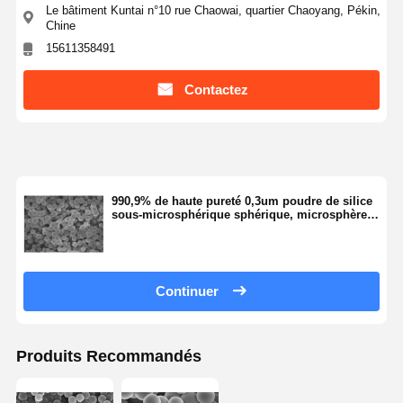
Le bâtiment Kuntai n°10 rue Chaowai, quartier Chaoyang, Pékin,
Chine
15611358491
Contrôle De
Contact
Demande De
La Qualité
Soumission
Contactez
Microsphères de silice monodispersées
Microsphères creuses de silice
990,9% de haute pureté 0,3um poudre de silice
Poudre de silice sphérique
sous-microsphérique sphérique, microsphère
de sphère de silice série SS-H
Nanosphères de silice
Cosmétiques Microsphères de Silice
Continuer
Poudre de silice fondue
Produits Recommandés
Poudre de nano-silice
poudre sphérique d'alumine