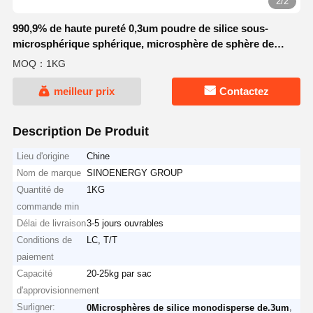
2/2
990,9% de haute pureté 0,3um poudre de silice sous-
microsphérique sphérique, microsphère de sphère de
silice série SS-H
MOQ：1KG
meilleur prix
Contactez
Description De Produit
Lieu d'origine
Chine
Nom de marque
SINOENERGY GROUP
Quantité de
1KG
commande min
Délai de livraison
3-5 jours ouvrables
Conditions de
LC, T/T
paiement
Capacité
20-25kg par sac
d'approvisionnement
Surligner:
,
0Microsphères de silice monodisperse de.3um