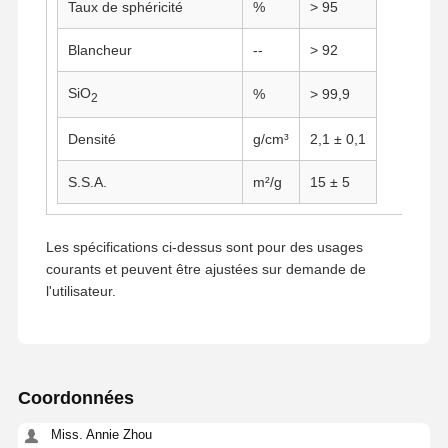
Taux de sphéricité
%
> 95
Blancheur
--
> 92
SiO
%
> 99,9
2
Densité
g/cm³
2,1 ± 0,1
S.S.A.
m²/g
15 ± 5
Les spécifications ci-dessus sont pour des usages
courants et peuvent être ajustées sur demande de
l'utilisateur.
Aperçu
Produits
A Propos De
Visite D'usine
Coordonnées
Nous
Miss. Annie Zhou