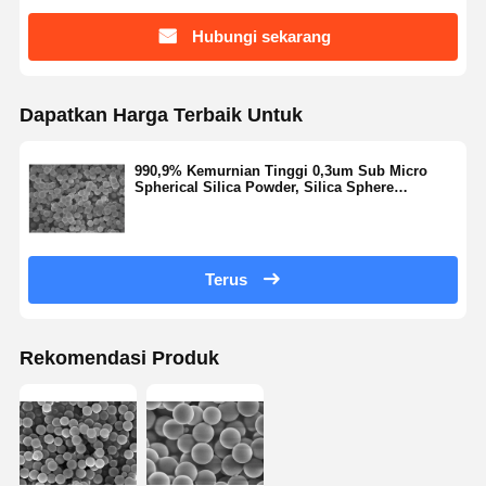
Hubungi sekarang
Kontrol
Hubungi
Quote
Kualitas
Kami
Request
Dapatkan Harga Terbaik Untuk
Suatu
990,9% Kemurnian Tinggi 0,3um Sub Micro
Mikrosfer Silika Monodisperse
Spherical Silica Powder, Silica Sphere
Microsphere Seri SS-H
Mikrosfer Silika Berongga
Serbuk silika bola
Terus
Silika Nanosfer
Kosmetik Mikrosfer Silika
Rekomendasi Produk
Bubuk Silika Menyatu
Bubuk Nano Silika