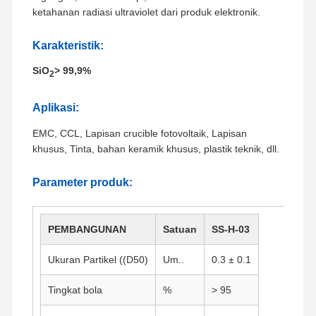
ketahanan radiasi ultraviolet dari produk elektronik.
Karakteristik:
SiO
> 99,9%
2
Aplikasi:
EMC, CCL, Lapisan crucible fotovoltaik, Lapisan
khusus, Tinta, bahan keramik khusus, plastik teknik, dll.
Parameter produk:
PEMBANGUNAN
Satuan
SS-H-03
Ukuran Partikel ((D50)
Um..
0.3 ± 0.1
Tingkat bola
%
> 95