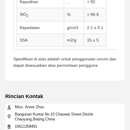
Keputihan
...
> 92
SiO
%
> 99.9
2
Kepadatan
g/cm3
2.1 ± 0.1
SSA.
m2/g
15 ± 5
Spesifikasi di atas adalah untuk penggunaan umum,dan
dapat disesuaikan atas permintaan pengguna.
Rincian Kontak
Miss. Annie Zhou
Rumah
Produk
Tentang Kita
Wisata
Bangunan Kuntai No.10 Chaowai Street,Distrik
Pabrik
Chaoyang,Beijing,China
15611358491