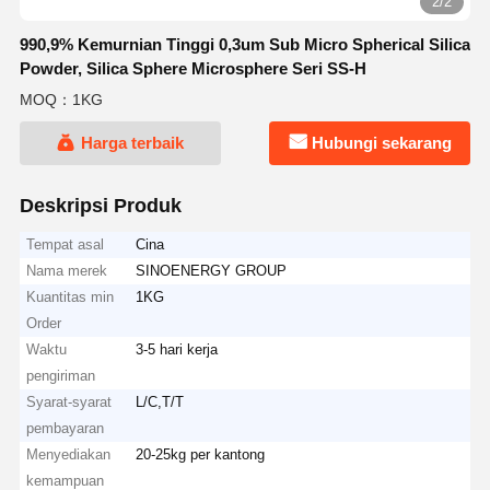
2/2
990,9% Kemurnian Tinggi 0,3um Sub Micro Spherical Silica
Powder, Silica Sphere Microsphere Seri SS-H
MOQ：1KG
Harga terbaik
Hubungi sekarang
Deskripsi Produk
Tempat asal
Cina
Nama merek
SINOENERGY GROUP
Kuantitas min
1KG
Order
Waktu
3-5 hari kerja
pengiriman
Syarat-syarat
L/C,T/T
pembayaran
Menyediakan
20-25kg per kantong
kemampuan