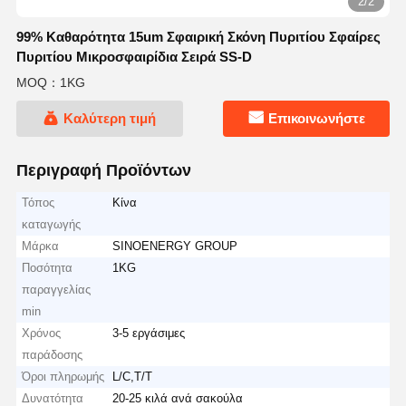
2/2
99% Καθαρότητα 15um Σφαιρική Σκόνη Πυριτίου Σφαίρες
Πυριτίου Μικροσφαιρίδια Σειρά SS-D
MOQ：1KG
Καλύτερη τιμή
Επικοινωνήστε
Περιγραφή Προϊόντων
Τόπος
Κίνα
καταγωγής
Μάρκα
SINOENERGY GROUP
Ποσότητα
1KG
παραγγελίας
min
Χρόνος
3-5 εργάσιμες
παράδοσης
Όροι πληρωμής
L/C,T/T
Δυνατότητα
20-25 κιλά ανά σακούλα