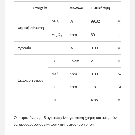
Στοιχεία
Μονάδα
Τυπική τιμή
Μέ
SiO
%
99.82
Μέθοδος 
2
Χημική Σύνθεση
Fe
O
ppm
60
Φασματοφ
2
3
Υγρασία
%
0.03
Μέθοδος 
Ec
μs/cm
2.1
Μετρητής 
+
Na
ppm
0.83
AAS
Εκχύλιση νερού
-
Cl
ppm
1.81
Αυτόματος
pH
—
4.85
Μετρητής
Αρχική
Προϊόντα
Σχετικά Με
Γύρος
Οι παραπάνω προδιαγραφές είναι για κοινή χρήση και μπορούν
Σελίδα
Εμάς
Εργοστασίων
να προσαρμοστούν κατόπιν αιτήματος του χρήστη.