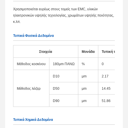
Χρησιμοποιείται ευρέως στους τομείς των EMC, υλικών
ηλεκτρονικών υψηλής τεχνολογίας, χρωμάτων υψηλής ποιότητας,
κ.λπ.
Τυπικά Φυσικά Δεδομένα
Στοιχεία
Μονάδα
Τυπική τιμή
Μέθοδος κοσκίνου
180μm ΠΑΝΩ
%
0
D10
μm
2.17
Μέθοδος λέιζερ
D50
μm
14.45
D90
μm
51.86
Τυπικά Χημικά Δεδομένα