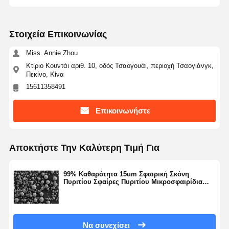
Στοιχεία Επικοινωνίας
Ποιοτικός
Επαφή
Ζητήστε Ένα
Έλεγχος
Απόσπασμα
Miss. Annie Zhou
Κτίριο Κουντάι αριθ. 10, οδός Τσαογουάι, περιοχή Τσαογιάνγκ,
Μικροσφαίρες μονοδιασποράς πυριτίου
Πεκίνο, Κίνα
15611358491
Κοίλες μικροσφαίρες πυριτίου
Επικοινωνήστε
Σφαιρική σκόνη πυριτίου
Νανοσφαίρες πυριτίου
Αποκτήστε Την Καλύτερη Τιμή Για
Silica Microspheres Cosmetics
99% Καθαρότητα 15um Σφαιρική Σκόνη
Τετηγμένη σκόνη πυριτίου
Πυριτίου Σφαίρες Πυριτίου Μικροσφαιρίδια
Σειρά SS-D
Σκόνη Nano Silica
σφαιρική σκόνη αλουμινίου
Να συνεχίσει