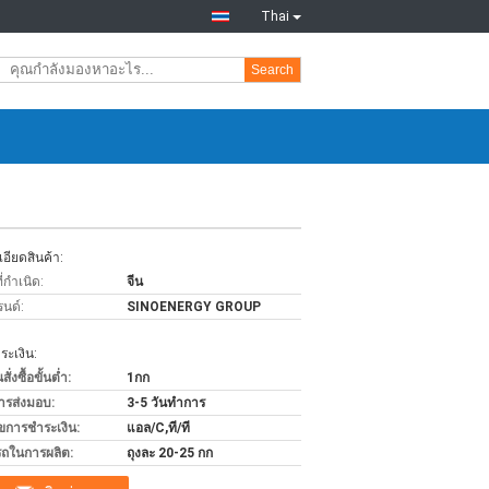
Thai
Search
อียดสินค้า:
่กำเนิด:
จีน
รนด์:
SINOENERGY GROUP
ะเงิน:
่งซื้อขั้นต่ำ:
1กก
ารส่งมอบ:
3-5 วันทำการ
ไขการชำระเงิน:
แอล/C,ที/ที
ถในการผลิต:
ถุงละ 20-25 กก