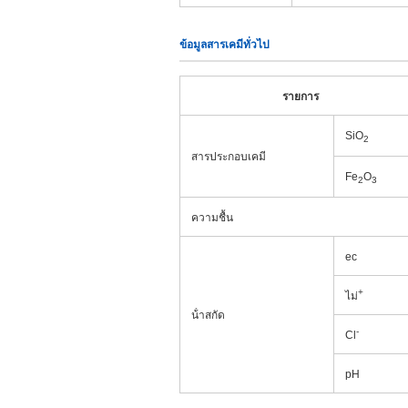
ข้อมูลสารเคมีทั่วไป
รายการ
SiO
2
สารประกอบเคมี
Fe
O
2
3
ความชื้น
ec
+
ไม่
น้ําสกัด
-
Cl
pH