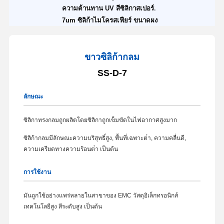
,
ความต้านทาน UV สีซิลิกาสเปอร์
7um ซิลิก้าไมโครสเฟียร์ ขนาดผง
ขาวซิลิก้ากลม
SS-D-7
ลักษณะ
ซิลิกาทรงกลมถูกผลิตโดยซิลิกาถูกเข็มขัดในไฟอากาศสูงมาก
ซิลิก้ากลมมีลักษณะความบริสุทธิ์สูง, พื้นที่เฉพาะต่ํา, ความคลื่นดี,
ความเครียดทางความร้อนต่ํา เป็นต้น
การใช้งาน
มันถูกใช้อย่างแพร่หลายในสาขาของ EMC วัสดุอิเล็กทรอนิกส์
เทคโนโลยีสูง สีระดับสูง เป็นต้น