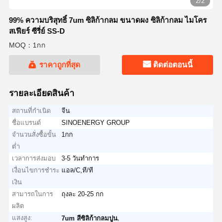
2/2
99% ความบริสุทธิ์ 7um ซิลิก้ากลม ขนาดผง ซิลิก้ากลม ไมโคร
สเฟียร์ ซีรี่ย์ SS-D
MOQ：1กก
ราคาถูกที่สุด
ติดต่อตอนนี้
รายละเอียดสินค้า
สถานที่กำเนิด
จีน
ชื่อแบรนด์
SINOENERGY GROUP
จำนวนสั่งซื้อขั้น
1กก
ต่ำ
เวลาการส่งมอบ
3-5 วันทำการ
เงื่อนไขการชำระ
แอล/C,ที/ที
เงิน
สามารถในการ
ถุงละ 20-25 กก
ผลิต
แสงสูง:
,
7um สีซิลิก้ากลมปูน