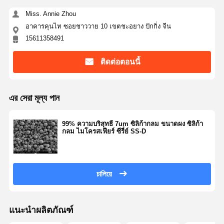
Miss. Annie Zhou
อาคารคุนไท ซอยชาววาย 10 เขตชะอยาง ปักกิ่ง จีน
ควบคุม
ติดต่อเรา
ขออ้าง
15611358491
คุณภาพ
ติดต่อตอนนี้
Monodisperse ซิลิกาไมโครสเฟียร์
ไมโครสเฟียร์ซิลิกากลวง
এর সেরা মূল্য পান
สารซิลิก้าสับกลม
99% ความบริสุทธิ์ 7um ซิลิก้ากลม ขนาดผง ซิลิก้า
กลม ไมโครสเฟียร์ ซีรี่ย์ SS-D
ซิลิกานาโนสเฟียร์
เครื่องสำอางซิลิกาไมโครสเฟียร์
চালিয়ে
ผงซิลิกาผสม
ผงนาโนซิลิกา
แนะนำผลิตภัณฑ์
สับอัลมิเนียกลม