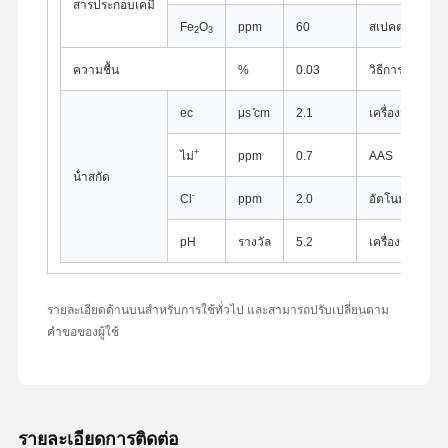
สารประกอบเคมี
Fe
O
ppm
60
สเปคตรโฟโตเ
2
3
ความชื้น
%
0.03
วิธีการชั่งน้ําหน
ec
μs ̊cm
2.1
เครื่องวัดการน
+
ไม่
ppm
0.7
AAS
น้ําสกัด
-
Cl
ppm
2.0
อัตโนมัติ Potent
pH
รางวัล
5.2
เครื่องวัด PH
รายละเอียดด้านบนสําหรับการใช้ทั่วไป และสามารถปรับเปลี่ยนตาม
คําขอของผู้ใช้
บ้าน
ผลิตภัณฑ์
เกี่ยวกับเรา
ทัวร์โรงงาน
รายละเอียดการติดต่อ