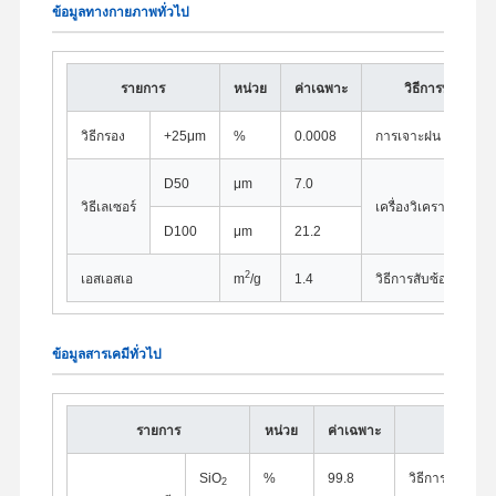
ข้อมูลทางกายภาพทั่วไป
รายการ
หน่วย
ค่าเฉพาะ
วิธีการทดสอบ
วิธีกรอง
+25μm
%
0.0008
การเจาะฝน
D50
μm
7.0
วิธีเลเซอร์
เครื่องวิเคราะห์เลเซอร
D100
μm
21.2
2
เอสเอสเอ
m
/g
1.4
วิธีการสับซ้อนไนโตร
ข้อมูลสารเคมีทั่วไป
รายการ
หน่วย
ค่าเฉพาะ
วิธีการ
SiO
%
99.8
วิธีการชั่งน้ําหน
2