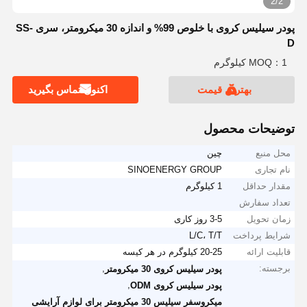
2/2
پودر سیلیس کروی با خلوص 99% و اندازه 30 میکرومتر، سری SS-
D
MOQ：1 کیلوگرم
بهترین قیمت
اکنون تماس بگیرید
توضیحات محصول
محل منبع
چین
نام تجاری
SINOENERGY GROUP
مقدار حداقل
1 کیلوگرم
تعداد سفارش
زمان تحویل
3-5 روز کاری
شرایط پرداخت
L/C، T/T
قابلیت ارائه
20-25 کیلوگرم در هر کیسه
برجسته:
,
پودر سیلیس کروی 30 میکرومتر
,
پودر سیلیس کروی ODM
میکروسفر سیلیس 30 میکرومتر برای لوازم آرایشی