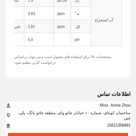
اِک
μs cm
1.5
اندازه گیری 
+
نه
ppm
0.83
آب استخراج
-
کل
ppm
1.81
تایتر پتانسیل ا
pH
5.0
اندازه گیر
مشخصات بالا برای استفاده های معمول است و می تواند بر اساس
درخواست کاربر تنظیم شود.
اطلاعات تماس
Miss. Annie Zhou
ساختمان کونتای، شماره ۱۰ خیابان چائو وای، منطقه چائو یانگ، پکن،
خانه
محصولات
دربارهی ما
کارخانه تور
چین
15611358491