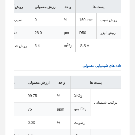
پست ها
واحد
ارزش معمولی
روش آزمایش
روش سیب
+150um
%
0
سیب زدن خیس
روش لیزر
D50
μm
28.0
تحلیلگر لیز
2
S.S.A.
/g
m
3.4
روش جذب نیتروژن
داده های شیمیایی معمولی
پست ها
واحد
ارزش معمولی
روش آزما
SiO
%
99.75
رو
2
ترکیب شیمیایی
Fe
اوه
ppm
75
اسپکتروف
3
2
رطوبت
%
0.03
رو