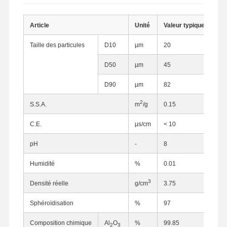
Article
Unité
Valeur typique
Taille des particules
D10
µm
20
D50
µm
45
D90
µm
82
2
S.S.A.
m
/g
0.15
C.E.
µs/cm
< 10
pH
-
8
Humidité
%
0.01
3
Densité réelle
g/cm
3.75
Sphéroïdisation
%
97
Composition chimique
Al
O
%
99.85
2
3