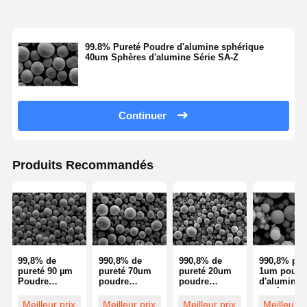
99.8% Pureté Poudre d'alumine sphérique
Contrôle De
Contact
Demande De
40um Sphères d'alumine Série SA-Z
La Qualité
Soumission
Microsphères de silice monodispersées
Continuer
Microsphères creuses de silice
Poudre de silice sphérique
Produits Recommandés
Nanosphères de silice
Cosmétiques Microsphères de Silice
Poudre de silice fondue
99,8% de
990,8% de
990,8% de
990,8% pur
Poudre de nano-silice
pureté 90 µm
pureté 70um
pureté 20um
1um poudr
Poudre
poudre
poudre
d'alumini
d'alumine
d'aluminium
d'aluminium
sphérique
poudre sphérique d'alumine
sphérique
sphérique
sphérique
Meilleur prix
Meilleur prix
Meilleur prix
Meilleur p