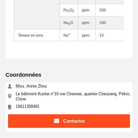
Fe
O
ppm
200
2
3
Na
O
ppm
240
2
+
Teneur en ions
Na
ppm
10
Coordonnées
Miss. Annie Zhou
Le bâtiment Kuntai n°10 rue Chaowai, quartier Chaoyang, Pékin,
Chine
15611358491
Aperçu
Produits
A Propos De
Visite D'usine
Contactez
Nous