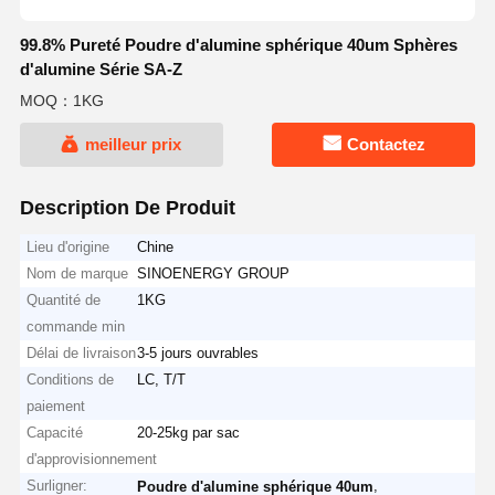
99.8% Pureté Poudre d'alumine sphérique 40um Sphères
d'alumine Série SA-Z
MOQ：1KG
meilleur prix
Contactez
Description De Produit
Lieu d'origine
Chine
Nom de marque
SINOENERGY GROUP
Quantité de
1KG
commande min
Délai de livraison
3-5 jours ouvrables
Conditions de
LC, T/T
paiement
Capacité
20-25kg par sac
d'approvisionnement
Surligner:
,
Poudre d'alumine sphérique 40um