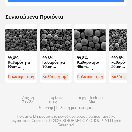
Συνιστώμενα Προϊόντα
Ποιοτικός
Επαφή
Ζητήστε Ένα
Έλεγχος
Απόσπασμα
Μικροσφαίρες μονοδιασποράς πυριτίου
Κοίλες μικροσφαίρες πυριτίου
99,8%
99.8%
99,8%
990,8%
Καθαρότητα
Καθαρότητα
Καθαρότητα
καθαρότητ
90um
70um
40um
20um
Σφαιρική σκόνη πυριτίου
Σφαιρική
Σφαιρική
Σφαιρική
Σφαιρική
Σκόνη
Σκόνη
Σκόνη
σκόνη
Καλύτερη τιμή
Καλύτερη τιμή
Καλύτερη τιμή
Καλύτερη τ
Νανοσφαίρες πυριτίου
Αλουμίνας
Αλουμίνας
Αλουμίνας
αλουμινίου
Σφαίρες
Σφαίρες
Σφαίρες
Σφαίρες
Αλουμίνας
Αλουμίνας
Αλουμίνας
αλουμινίου
Silica Microspheres Cosmetics
Σειρά SA-Z
Σειρά SA-Z
Σειρά SA-Z
σειρά SA-Z
Αρχική
Περίπου
επαφή
Desktop
Σελίδα
εμείς
Site
Τετηγμένη σκόνη πυριτίου
Sitemap
Πολιτική μυστικότητας
Ποιότητα
Μικροσφαίρες μονοδιασποράς πυριτίου
Κινεζικό
Σκόνη Nano Silica
εργοστάσιο.Copyright © 2026 SINOENERGY GROUP. All Rights
Reserved.
σφαιρική σκόνη αλουμινίου