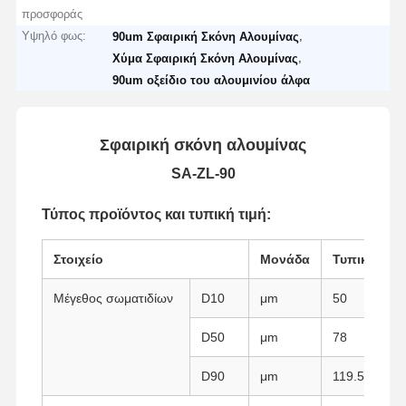
προσφοράς
Υψηλό φως:
,
90um Σφαιρική Σκόνη Αλουμίνας
,
Χύμα Σφαιρική Σκόνη Αλουμίνας
90um οξείδιο του αλουμινίου άλφα
Σφαιρική σκόνη αλουμίνας
SA-ZL-90
Τύπος προϊόντος και τυπική τιμή:
Στοιχείο
Μονάδα
Τυπική τιμή
Μέγεθος σωματιδίων
D10
μm
50
D50
μm
78
D90
μm
119.5