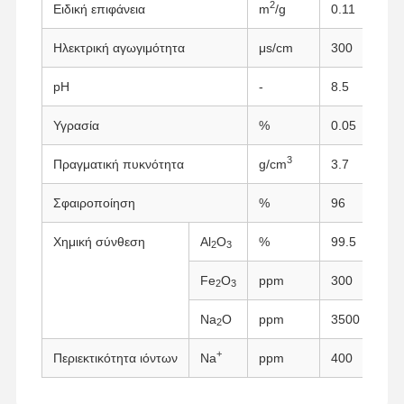
2
Ειδική επιφάνεια
m
/g
0.11
Ηλεκτρική αγωγιμότητα
μs/cm
300
pH
-
8.5
Υγρασία
%
0.05
3
Πραγματική πυκνότητα
g/cm
3.7
Σφαιροποίηση
%
96
Χημική σύνθεση
Al
O
%
99.5
2
3
Fe
O
ppm
300
2
3
Na
O
ppm
3500
2
+
Περιεκτικότητα ιόντων
Na
ppm
400