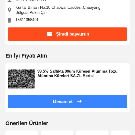
Kuntai Binası No.10 Chaowai Caddesi,Chaoyang
Bölgesi,Pekin,Çin
15611358491
Şimdi başvurun
En İyi Fiyatı Alın
99.5% Saflıkta 90um Küresel Alümina Tozu
Alümina Küreleri SA-ZL Serisi
Devam et
Ana Sayfa
Ürünler
Hakkımızda
Fabrika Turu
Önerilen Ürünler