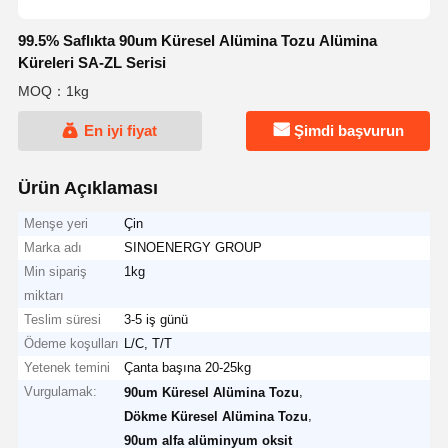
99.5% Saflıkta 90um Küresel Alümina Tozu Alümina
Küreleri SA-ZL Serisi
MOQ：1kg
En iyi fiyat
Şimdi başvurun
Ürün Açıklaması
Menşe yeri
Çin
Marka adı
SINOENERGY GROUP
Min sipariş
1kg
miktarı
Teslim süresi
3-5 iş günü
Ödeme koşulları
L/C, T/T
Yetenek temini
Çanta başına 20-25kg
Vurgulamak:
,
90um Küresel Alümina Tozu
,
Dökme Küresel Alümina Tozu
90um alfa alüminyum oksit