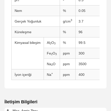
Nem
%
0.05
3
Gerçek Yoğunluk
g/cm
3.7
Küreleşme
%
96
Kimyasal bileşim
Al
O
%
99.5
2
3
Fe
O
ppm
300
2
3
Na
O
ppm
3500
2
+
İyon içeriği
Na
ppm
400
İletişim Bilgileri
Miss. Annie Zhou