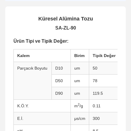
Küresel Alümina Tozu
SA-ZL-90
Ürün Tipi ve Tipik Değer:
Kalem
Birim
Tipik Değer
Parçacık Boyutu
D10
um
50
D50
um
78
D90
um
119.5
2
K.Ö.Y.
m
/g
0.11
E.İ.
μs/cm
300
pH
-
8.5