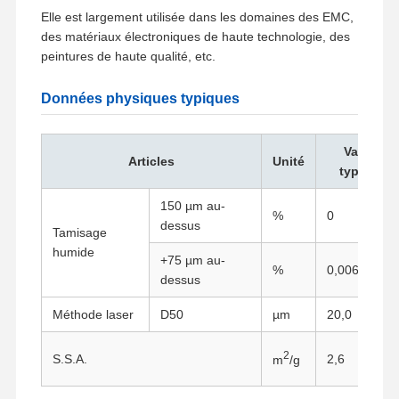
Elle est largement utilisée dans les domaines des EMC,
des matériaux électroniques de haute technologie, des
peintures de haute qualité, etc.
Données physiques typiques
Valeur
Articles
Unité
typique
150 µm au-
%
0
dessus
Tamisage
humide
+75 µm au-
%
0,0064
dessus
Méthode laser
D50
µm
20,0
2
S.S.A.
2,6
m
/g