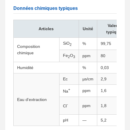
Données chimiques typiques
Valeur
Articles
Unité
typique
SiO
%
99,75
2
Composition
chimique
Fe
O
ppm
80
2
3
Humidité
%
0,03
Ec
µs/cm
2,9
+
ppm
1,6
Na
Eau d'extraction
-
ppm
1,8
Cl
Aperçu
Produits
A Propos De
Visite D'usine
Nous
pH
—
5,2