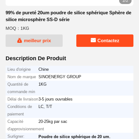
2/2
99% de pureté 20um poudre de silice sphérique Sphère de
silice microsphère SS-D série
MOQ：1KG
meilleur prix
Contactez
Description De Produit
Lieu d'origine
Chine
Nom de marque
SINOENERGY GROUP
Quantité de
1KG
commande min
Délai de livraison
3-5 jours ouvrables
Conditions de
LC, T/T
paiement
Capacité
20-25kg par sac
d'approvisionnement
Surligner:
,
Poudre de silice sphérique de 20 um