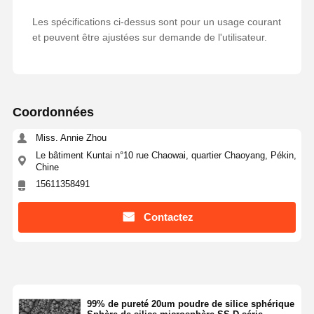
Les spécifications ci-dessus sont pour un usage courant
et peuvent être ajustées sur demande de l'utilisateur.
Contrôle De
Contact
Demande De
La Qualité
Soumission
Microsphères de silice monodispersées
Coordonnées
Microsphères creuses de silice
Miss. Annie Zhou
Le bâtiment Kuntai n°10 rue Chaowai, quartier Chaoyang, Pékin,
Poudre de silice sphérique
Chine
15611358491
Nanosphères de silice
Contactez
Cosmétiques Microsphères de Silice
Poudre de silice fondue
Poudre de nano-silice
99% de pureté 20um poudre de silice sphérique
poudre sphérique d'alumine