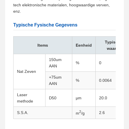
tech elektronische materialen, hoogwaardige verven,
enz.
Typische Fysische Gegevens
Typische
Items
Eenheid
waarde
150um
%
0
AAN
Nat Zeven
+75um
%
0.0064
AAN
Laser
D50
µm
20.0
methode
2
S.S.A.
2.6
m
/g