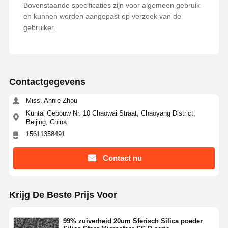
Bovenstaande specificaties zijn voor algemeen gebruik
en kunnen worden aangepast op verzoek van de
gebruiker.
Kwaliteitscont
Contacteer
Vraag Een
Role
Ons
Offerte Aan
Monodisperse silicamicrosferen
Contactgegevens
Holle silicamicrobolletjes
Miss. Annie Zhou
Sferisch silicapoeder
Kuntai Gebouw Nr. 10 Chaowai Straat, Chaoyang District,
Beijing, China
Nanobolletjes van silica
15611358491
Silicamicrosferen Cosmetica
Contact nu
Gesmolten silicapoeder
Nano silicapoeder
Krijg De Beste Prijs Voor
spherisch aluminiumpoeder
99% zuiverheid 20um Sferisch Silica poeder