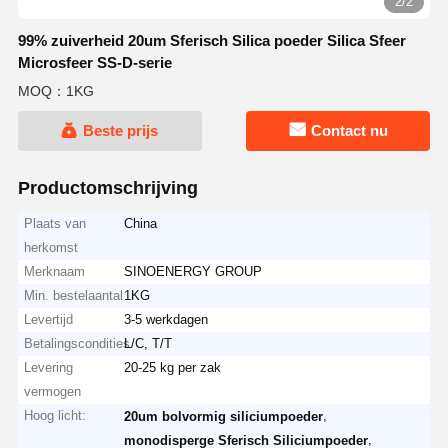
2/2
99% zuiverheid 20um Sferisch Silica poeder Silica Sfeer
Microsfeer SS-D-serie
MOQ：1KG
Beste prijs
Contact nu
Productomschrijving
Plaats van
China
herkomst
Merknaam
SINOENERGY GROUP
Min. bestelaantal
1KG
Levertijd
3-5 werkdagen
Betalingscondities
L/C, T/T
Levering
20-25 kg per zak
vermogen
Hoog licht:
,
20um bolvormig siliciumpoeder
,
monodisperge Sferisch Siliciumpoeder