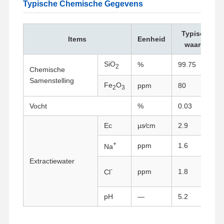
Typische Chemische Gegevens
Typische
Items
Eenheid
waarde
SiO
%
99.75
2
Chemische
Samenstelling
Fe
O
ppm
80
2
3
Vocht
%
0.03
Ec
µs∕cm
2.9
+
ppm
1.6
Na
Extractiewater
-
ppm
1.8
Cl
Thuis
Producten
Over Ons
Fabrieksreis
pH
—
5.2