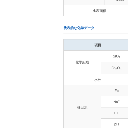
比表面積
代表的な化学データ
項目
SiO
2
化学組成
Fe
O
2
3
水分
Ec
+
Na
抽出水
-
Cl
pH