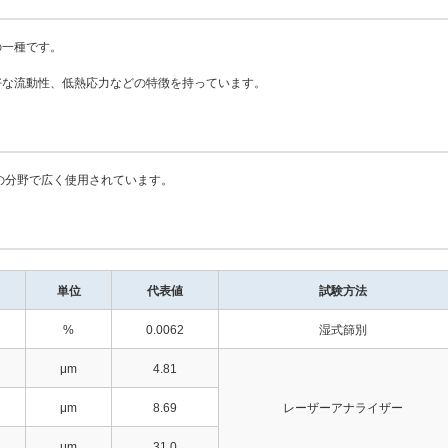
の一種です。
好な流動性、低熱応力などの特徴を持っています。
の分野で広く使用されています。
単位
代表値
試験方法
%
0.0062
湿式篩別
μm
4.81
μm
8.69
レーザーアナライザー
μm
31.0