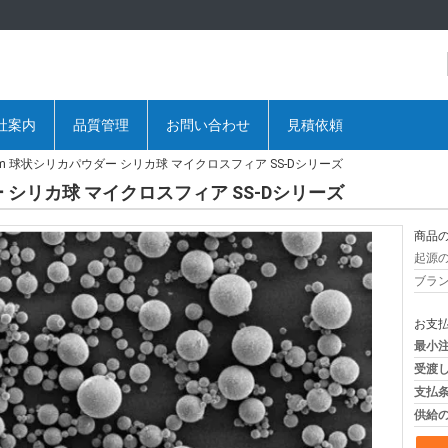
社案内
品質管理
お問い合わせ
見積依頼
8μm 球状シリカパウダー シリカ球 マイクロスフィア SS-Dシリーズ
ー シリカ球 マイクロスフィア SS-Dシリーズ
商品の
起源の
ブラン
お支払
最小注
受渡し
支払条
供給の