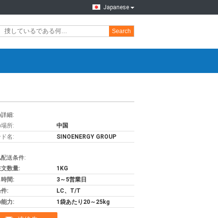
Japanese
Search
詳細:
場所:
中国
ド名:
SINOENERGY GROUP
配送条件:
文数量:
1KG
時間:
3～5営業日
件:
LC、T/T
能力:
1袋あたり20～25kg