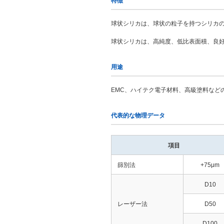
特徴
球状シリカは、球状の粒子を持つシリカ
球状シリカは、高純度、低比表面積、良
用途
EMC、ハイテク電子材料、高級塗料など
代表的な物理データ
項目
篩別法
+75μm
D10
レーザー法
D50
D100