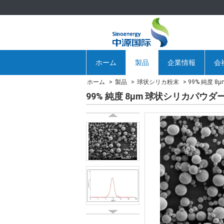
ホーム
製品
企業情報
会
ホーム
製品
球状シリカ粉末
99% 純度 
99% 純度 8μm 球状シリカパウダ