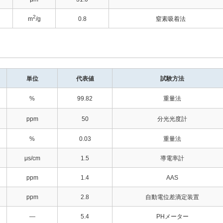
2
m
/g
0.8
窒素吸着法
単位
代表値
試験方法
%
99.82
重量法
ppm
50
分光光度計
%
0.03
重量法
μs/cm
1.5
導電率計
ppm
1.4
AAS
ppm
2.8
自動電位差滴定装置
—
5.4
PHメーター