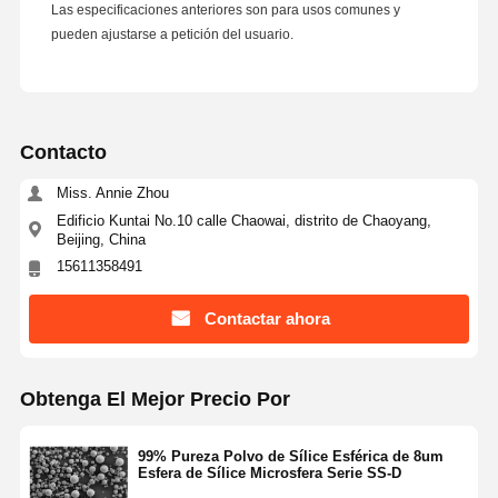
Las especificaciones anteriores son para usos comunes y
pueden ajustarse a petición del usuario.
Control De
Contacto
Solicitar Una
Calidad
Cotización
Contacto
Microesferas de sílice monodispersas
Miss. Annie Zhou
Microesferas huecas de sílice
Edificio Kuntai No.10 calle Chaowai, distrito de Chaoyang,
Beijing, China
Polvo de sílice esférico
15611358491
Nanoesferas de sílice
Contactar ahora
Cosméticos de microesferas de sílice
Polvo de sílice fundida
Obtenga El Mejor Precio Por
Nano polvo de sílice
99% Pureza Polvo de Sílice Esférica de 8um
Esfera de Sílice Microsfera Serie SS-D
polvo de alumina esférica