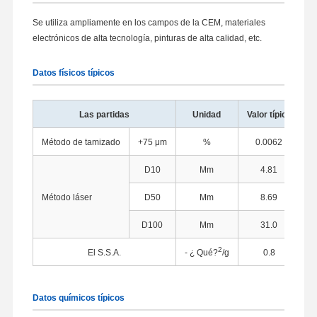
Se utiliza ampliamente en los campos de la CEM, materiales
electrónicos de alta tecnología, pinturas de alta calidad, etc.
Datos físicos típicos
Las partidas
Unidad
Valor típico
Método de tamizado
+75 μm
%
0.0062
D10
Mm
4.81
Método láser
D50
Mm
8.69
D100
Mm
31.0
2
El S.S.A.
- ¿ Qué?
/g
0.8
M
Datos químicos típicos