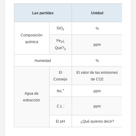
Val
Las partidas
Unidad
típi
SiO
%
99.
2
Composición
Fe
¿
química
2
ppm
50
Qué?
3
Humedad
%
0.0
El
El valor de las emisiones
1.
Consejo
de CO2
+
No.
ppm
1.
Agua de
extracción
-
C.L.
ppm
2.
Inicio
Productos
Sobre
Visita A La
El pH
¿Qué quieres decir?
5.
Nosotros
Fábrica