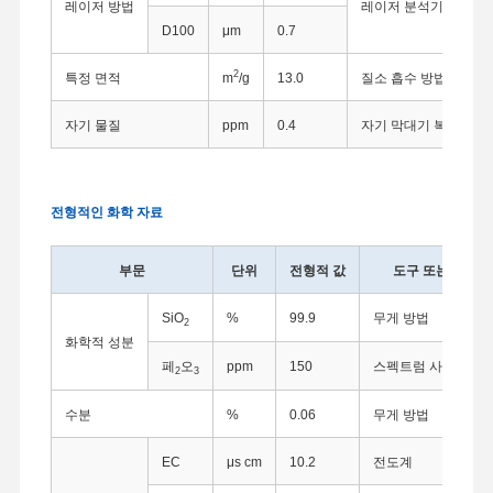
레이저 방법
레이저 분석기
D100
μm
0.7
2
특정 면적
m
/g
13.0
질소 흡수 방법
자기 물질
ppm
0.4
자기 막대기 복원 방법
전형적인 화학 자료
부문
단위
전형적 값
도구 또는 방법
SiO
%
99.9
무게 방법
2
화학적 성분
페
오
ppm
150
스펙트럼 사진 측정
2
3
수분
%
0.06
무게 방법
EC
μs cm
10.2
전도계