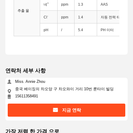
+
네
ppm
1.3
AAS
추출 물
-
Cl
ppm
1.4
자동 전력 타이터
pH
/
5.4
PH 미터
연락처 세부 사항
Miss. Annie Zhou
중국 베이징의 차오양 구 차오와이 거리 10번 룬타이 빌딩
15611358491
지금 연락
홈
제품 소개
회사 소개
공장 투어
가장 저렴 한 가격 으로