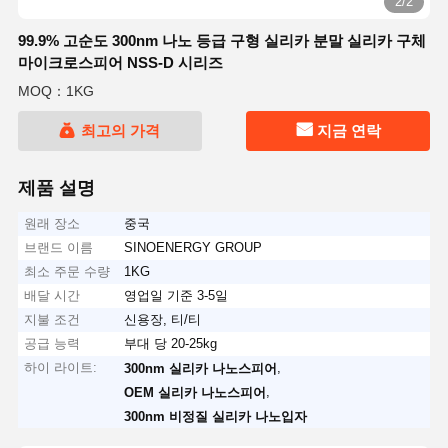
2/2
99.9% 고순도 300nm 나노 등급 구형 실리카 분말 실리카 구체
마이크로스피어 NSS-D 시리즈
MOQ：1KG
최고의 가격
지금 연락
제품 설명
원래 장소
중국
브랜드 이름
SINOENERGY GROUP
최소 주문 수량
1KG
배달 시간
영업일 기준 3-5일
지불 조건
신용장, 티/티
공급 능력
부대 당 20-25kg
하이 라이트:
,
300nm 실리카 나노스피어
,
OEM 실리카 나노스피어
300nm 비정질 실리카 나노입자