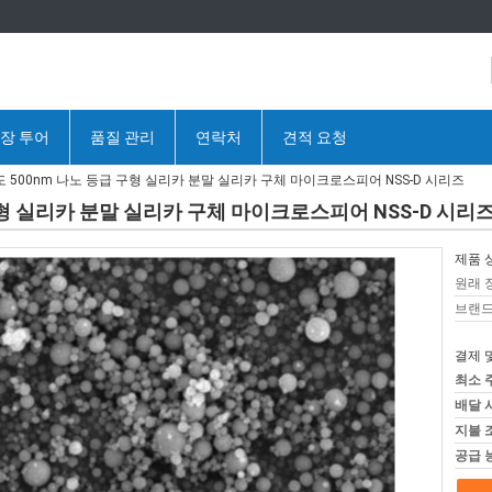
장 투어
품질 관리
연락처
견적 요청
순도 500nm 나노 등급 구형 실리카 분말 실리카 구체 마이크로스피어 NSS-D 시리즈
 구형 실리카 분말 실리카 구체 마이크로스피어 NSS-D 시리
제품 
원래 
브랜드
결제 
최소 
배달 
지불 
공급 