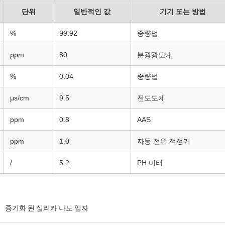
단위
일반적인 값
기기 또는 방법
%
99.92
중량법
ppm
80
분광광도계
%
0.04
중량법
μs/cm
9.5
전도도계
ppm
0.8
AAS
ppm
1.0
자동 전위 적정기
/
5.2
PH 미터
증기화 된 실리카 나노 입자