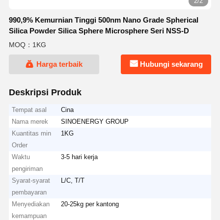
2/2
990,9% Kemurnian Tinggi 500nm Nano Grade Spherical
Silica Powder Silica Sphere Microsphere Seri NSS-D
MOQ：1KG
Harga terbaik
Hubungi sekarang
Deskripsi Produk
Tempat asal
Cina
Nama merek
SINOENERGY GROUP
Kuantitas min
1KG
Order
Waktu
3-5 hari kerja
pengiriman
Syarat-syarat
L/C, T/T
pembayaran
Menyediakan
20-25kg per kantong
kemampuan