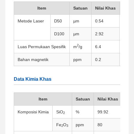
Item
Satuan
Nilai Khas
Metode Laser
D50
µm
0.54
Penga
D100
µm
2.92
2
Luas Permukaan Spesifik
m
/g
6.4
Metod
Bahan magnetik
ppm
0.2
Meto
Data Kimia Khas
Item
Satuan
Nilai Khas
Ins
Komposisi Kimia
SiO
%
99.92
Met
2
Fe
O
ppm
80
Spek
2
3