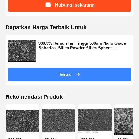
Hubungi sekarang
Kontrol
Hubungi
Quote
Dapatkan Harga Terbaik Untuk
Kualitas
Kami
Request
Suatu
990,9% Kemurnian Tinggi 500nm Nano Grade
Spherical Silica Powder Silica Sphere
Mikrosfer Silika Monodisperse
Microsphere Seri NSS-D
Mikrosfer Silika Berongga
Terus
Serbuk silika bola
Silika Nanosfer
Rekomendasi Produk
Kosmetik Mikrosfer Silika
Bubuk Silika Menyatu
Bubuk Nano Silika