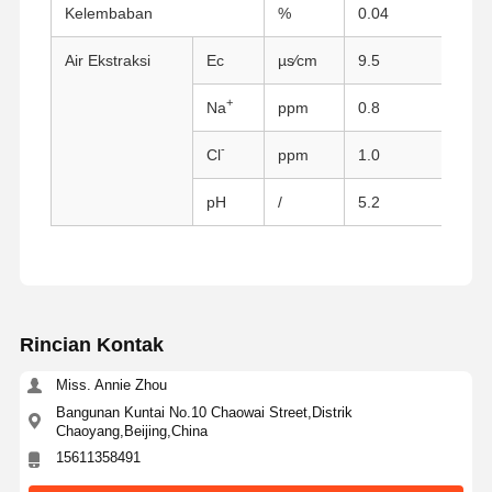
Kelembaban
%
0.04
Met
Air Ekstraksi
Ec
µs∕cm
9.5
Mete
+
Na
ppm
0.8
AAS
-
Cl
ppm
1.0
Titr
pH
/
5.2
Met
Rincian Kontak
Miss. Annie Zhou
Bangunan Kuntai No.10 Chaowai Street,Distrik
Rumah
Produk
Tentang Kita
Wisata
Chaoyang,Beijing,China
Pabrik
15611358491