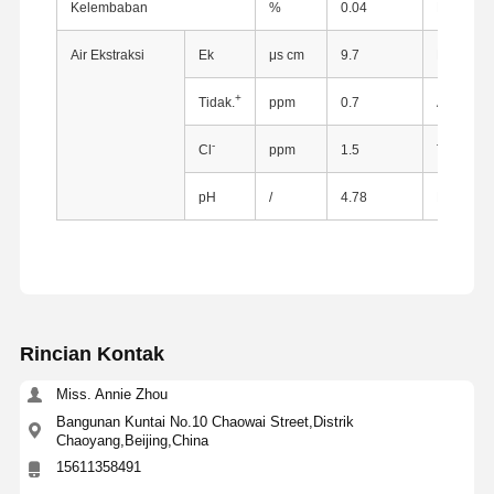
Kelembaban
%
0.04
Metode B
Air Ekstraksi
Ek
μs cm
9.7
Pengukur
+
Tidak.
ppm
0.7
AAS
-
Cl
ppm
1.5
Titrator 
pH
/
4.78
PH Meter
Rincian Kontak
Miss. Annie Zhou
Bangunan Kuntai No.10 Chaowai Street,Distrik
Rumah
Produk
Tentang Kita
Wisata
Chaoyang,Beijing,China
Pabrik
15611358491