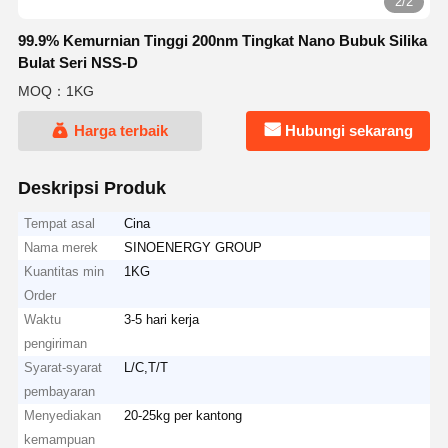
2/2
99.9% Kemurnian Tinggi 200nm Tingkat Nano Bubuk Silika
Bulat Seri NSS-D
MOQ：1KG
Harga terbaik
Hubungi sekarang
Deskripsi Produk
Tempat asal
Cina
Nama merek
SINOENERGY GROUP
Kuantitas min
1KG
Order
Waktu
3-5 hari kerja
pengiriman
Syarat-syarat
L/C,T/T
pembayaran
Menyediakan
20-25kg per kantong
kemampuan