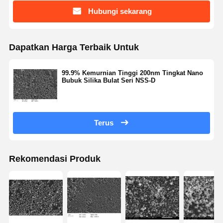
Hubungi sekarang
Kontrol
Hubungi
Quote
Kualitas
Kami
Request
Dapatkan Harga Terbaik Untuk
Suatu
99.9% Kemurnian Tinggi 200nm Tingkat Nano
Mikrosfer Silika Monodisperse
Bubuk Silika Bulat Seri NSS-D
Mikrosfer Silika Berongga
Serbuk silika bola
Terus
Silika Nanosfer
Rekomendasi Produk
Kosmetik Mikrosfer Silika
Bubuk Silika Menyatu
Bubuk Nano Silika