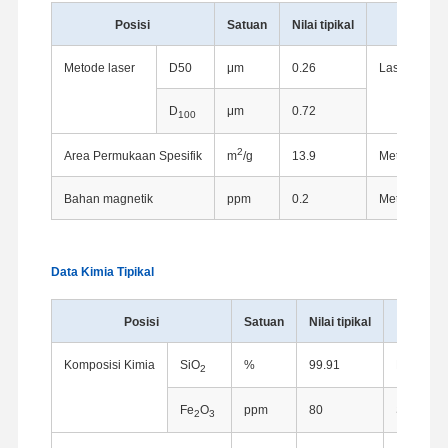
Posisi
Satuan
Nilai tipikal
Instru
Metode laser
D50
μm
0.26
Laser Analy
D
μm
0.72
100
2
Area Permukaan Spesifik
m
/g
13.9
Metode adso
Bahan magnetik
ppm
0.2
Metode pemu
Data Kimia Tipikal
Posisi
Satuan
Nilai tipikal
Instrume
Komposisi Kimia
SiO
%
99.91
Metode B
2
Fe
O
ppm
80
Spektrop
2
3