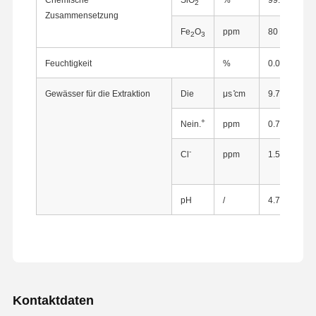
2
Zusammensetzung
Fe
O
ppm
80
2
3
Feuchtigkeit
%
0.04
Gewässer für die Extraktion
Die
μs ̊cm
9.7
+
Nein.
ppm
0.7
-
Cl
ppm
1.5
pH
/
4.78
Startseite
Produkte
Über Uns
Fabrik Tour
Kontaktdaten