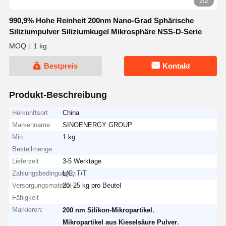
2/2
990,9% Hohe Reinheit 200nm Nano-Grad Sphärische
Siliziumpulver Siliziumkugel Mikrosphäre NSS-D-Serie
MOQ：1 kg
Bestpreis
Kontakt
Produkt-Beschreibung
Herkunftsort
China
Markenname
SINOENERGY GROUP
Min
1 kg
Bestellmenge
Lieferzeit
3-5 Werktage
Zahlungsbedingungen
L/C, T/T
Versorgungsmaterial-
20–25 kg pro Beutel
Fähigkeit
Markieren:
,
200 nm Silikon-Mikropartikel
,
Mikropartikel aus Kieselsäure Pulver