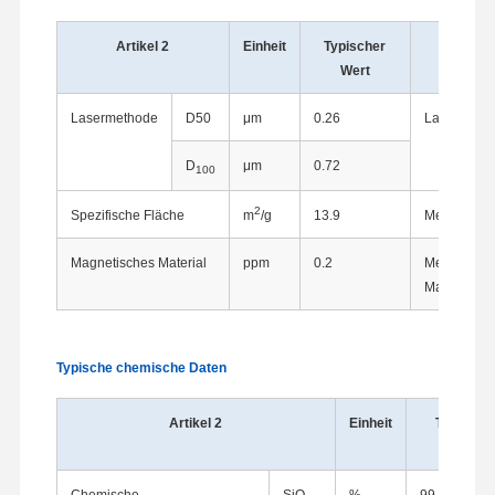
Artikel 2
Einheit
Typischer
I
Wert
Lasermethode
D50
μm
0.26
Laser-Analy
D
μm
0.72
100
2
Spezifische Fläche
m
/g
13.9
Methode der
Magnetisches Material
ppm
0.2
Methode zu
Magnetsta
Typische chemische Daten
Artikel 2
Einheit
Typische
Wert
Chemische
SiO
%
99.91