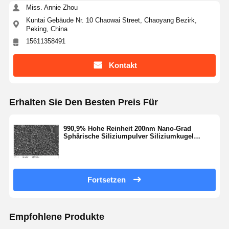
Miss. Annie Zhou
Kuntai Gebäude Nr. 10 Chaowai Street, Chaoyang Bezirk,
Peking, China
Qualitätskont
Kontakt
Referenzen
Rolle
15611358491
Kontakt
Monodisperse Silica-Mikrokugeln
Hohle Silica-Mikrokugeln
Erhalten Sie Den Besten Preis Für
Kugelsäurepulver
990,9% Hohe Reinheit 200nm Nano-Grad
Silica-Nanosphären
Sphärische Siliziumpulver Siliziumkugel
Mikrosphäre NSS-D-Serie
Silica-Mikrosphären-Kosmetik
Quarzglaspulver
Fortsetzen
Nano-Silica-Pulver
Sphärisches Aluminiumoxidpulver
Empfohlene Produkte