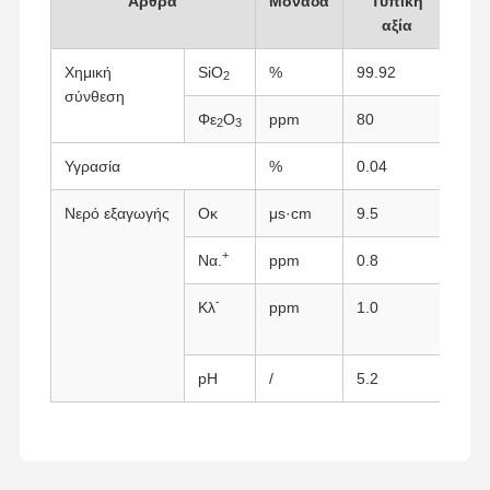
Άρθρα
Μονάδα
Τυπική
αξία
Χημική
SiO
%
99.92
Μέ
2
σύνθεση
Φε
Ο
ppm
80
Φα
2
3
Υγρασία
%
0.04
Μέ
Νερό εξαγωγής
Οκ
μs·cm
9.5
Μέτ
+
Να.
ppm
0.8
ΑΑ
-
Κλ
ppm
1.0
Αυτ
δυν
pH
/
5.2
Μετ
Αρχική
Προϊόντα
Σχετικά Με
Γύρος
Σελίδα
Εμάς
Εργοστασίων