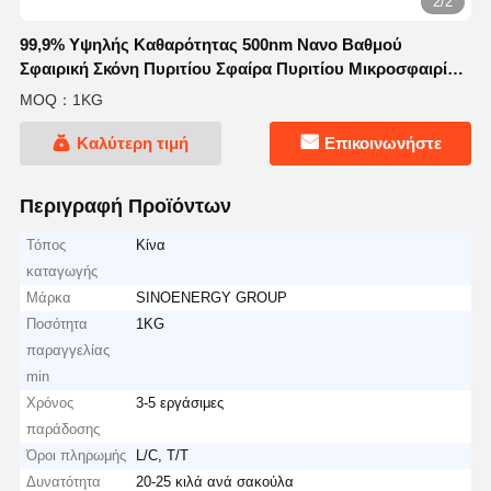
2/2
99,9% Υψηλής Καθαρότητας 500nm Νανο Βαθμού
Σφαιρική Σκόνη Πυριτίου Σφαίρα Πυριτίου Μικροσφαιρίδιο
Σειρά NSS-D
MOQ：1KG
Καλύτερη τιμή
Επικοινωνήστε
Περιγραφή Προϊόντων
Τόπος
Κίνα
καταγωγής
Μάρκα
SINOENERGY GROUP
Ποσότητα
1KG
παραγγελίας
min
Χρόνος
3-5 εργάσιμες
παράδοσης
Όροι πληρωμής
L/C, T/T
Δυνατότητα
20-25 κιλά ανά σακούλα