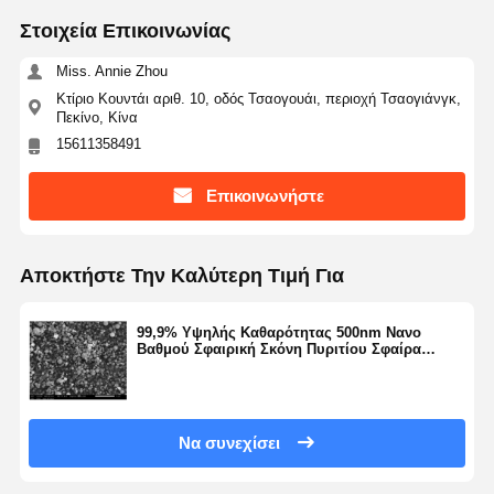
Στοιχεία Επικοινωνίας
Miss. Annie Zhou
Ποιοτικός
Επαφή
Ζητήστε Ένα
Κτίριο Κουντάι αριθ. 10, οδός Τσαογουάι, περιοχή Τσαογιάνγκ,
Έλεγχος
Απόσπασμα
Πεκίνο, Κίνα
15611358491
Μικροσφαίρες μονοδιασποράς πυριτίου
Επικοινωνήστε
Κοίλες μικροσφαίρες πυριτίου
Σφαιρική σκόνη πυριτίου
Αποκτήστε Την Καλύτερη Τιμή Για
Νανοσφαίρες πυριτίου
99,9% Υψηλής Καθαρότητας 500nm Νανο
Silica Microspheres Cosmetics
Βαθμού Σφαιρική Σκόνη Πυριτίου Σφαίρα
Πυριτίου Μικροσφαιρίδιο Σειρά NSS-D
Τετηγμένη σκόνη πυριτίου
Σκόνη Nano Silica
Να συνεχίσει
σφαιρική σκόνη αλουμινίου