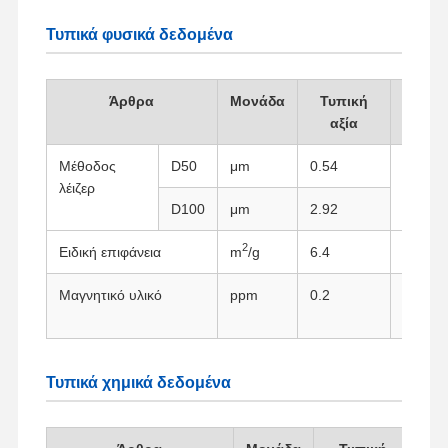
Τυπικά φυσικά δεδομένα
Άρθρα
Μονάδα
Τυπική
αξία
Μέθοδος
D50
μm
0.54
Αναλυτ
λέιζερ
D100
μm
2.92
2
Ειδική επιφάνεια
m
/g
6.4
Μέθοδ
Μαγνητικό υλικό
ppm
0.2
Μέθοδο
ράβδω
Τυπικά χημικά δεδομένα