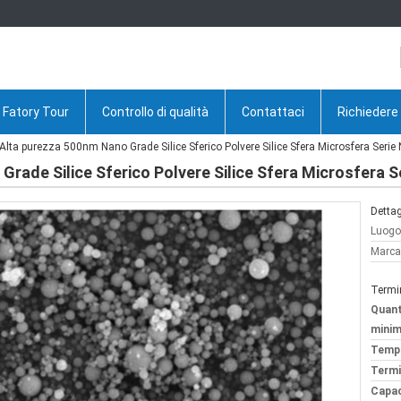
Fatory Tour
Controllo di qualità
Contattaci
Richiedere
lta purezza 500nm Nano Grade Silice Sferico Polvere Silice Sfera Microsfera Serie
rade Silice Sferico Polvere Silice Sfera Microsfera S
Dettag
Luogo 
Marca
Termi
Quant
minim
Tempi
Termi
Capac