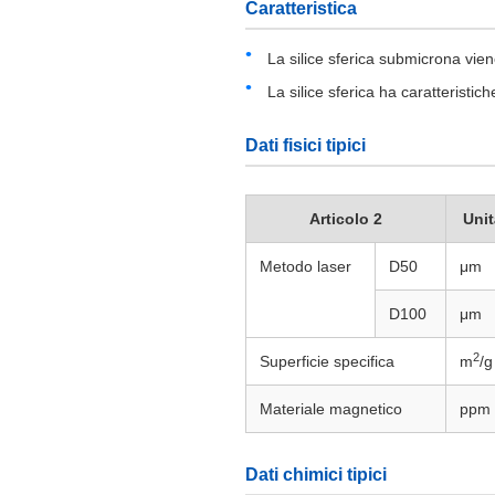
Caratteristica
La silice sferica submicrona vie
La silice sferica ha caratteristi
Dati fisici tipici
Articolo 2
Unit
Metodo laser
D50
μm
D100
μm
2
Superficie specifica
m
/g
Materiale magnetico
ppm
Dati chimici tipici