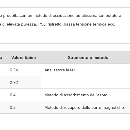
ne prodotta con un metodo di ossidazione ad altissima temperatura.
che di elevata purezza, PSD ristretto, bassa tensione termica ecc.
à
Valore tipico
Strumento o metodo
0.54
Analisatore laser
2.92
6.4
Metodo di assorbimento dell'azoto
0.2
Metodo di recupero delle barre magnetiche