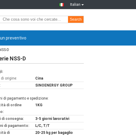
Italian
Search
 un preventivo
 NSS-D
erie NSS-D
li:
di origine:
Cina
:
SINOENERGY GROUP
ni di pagamento e spedizione:
ità di ordine
1KG
o:
 di consegna:
3-5 giorni lavorativi
ni di pagamento:
L/C, T/T
ità di
20-25 kg per bagaglio