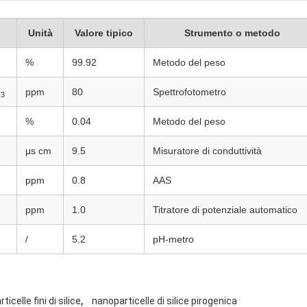
Unità
Valore tipico
Strumento o metodo
%
99.92
Metodo del peso
O
ppm
80
Spettrofotometro
3
%
0.04
Metodo del peso
μs cm
9.5
Misuratore di conduttività
ppm
0.8
AAS
ppm
1.0
Titratore di potenziale automatico
/
5.2
pH-metro
,
rticelle fini di silice
nanoparticelle di silice pirogenica