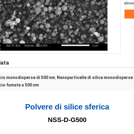
alime
iata
licio monodisperse di 500 nm
Nanoparticelle di silice monodispers
,
icio fumate a 500 nm
Polvere di silice sferica
NSS-D-G500