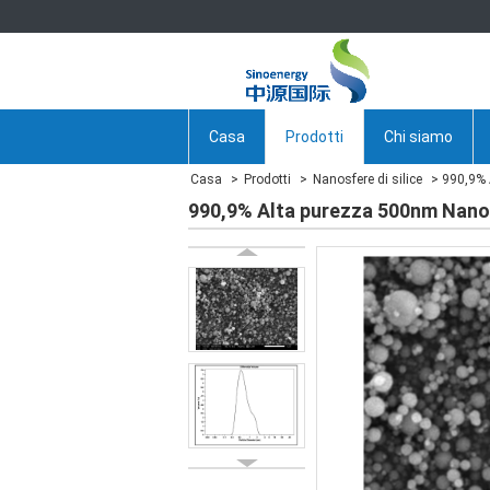
Casa
Prodotti
Chi siamo
Casa
Prodotti
Nanosfere di silice
990,9% A
990,9% Alta purezza 500nm Nano G