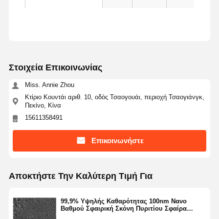
Ποιοτικός
Επαφή
Ζητήστε Ένα
Έλεγχος
Απόσπασμα
Στοιχεία Επικοινωνίας
Μικροσφαίρες μονοδιασποράς πυριτίου
Miss. Annie Zhou
Κοίλες μικροσφαίρες πυριτίου
Κτίριο Κουντάι αριθ. 10, οδός Τσαογουάι, περιοχή Τσαογιάνγκ,
Πεκίνο, Κίνα
Σφαιρική σκόνη πυριτίου
15611358491
Νανοσφαίρες πυριτίου
Επικοινωνήστε
Silica Microspheres Cosmetics
Τετηγμένη σκόνη πυριτίου
Αποκτήστε Την Καλύτερη Τιμή Για
Σκόνη Nano Silica
99,9% Υψηλής Καθαρότητας 100nm Νανο
Βαθμού Σφαιρική Σκόνη Πυριτίου Σφαίρα
σφαιρική σκόνη αλουμινίου
Πυριτίου Μικροσφαίρα Σειρά NSS-D