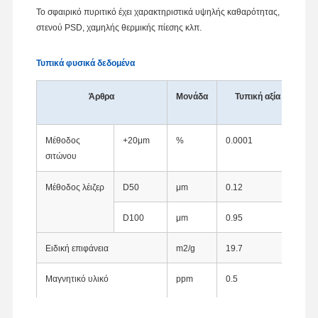
Το σφαιρικό πυριτικό έχει χαρακτηριστικά υψηλής καθαρότητας,
στενού PSD, χαμηλής θερμικής πίεσης κλπ.
Τυπικά φυσικά δεδομένα
Άρθρα
Μονάδα
Τυπική αξία
Μέθοδος
+20μm
%
0.0001
Βρ
σιτώνου
Μέθοδος λέιζερ
D50
μm
0.12
Αν
D100
μm
0.95
Ειδική επιφάνεια
m2/g
19.7
Μέ
Μαγνητικό υλικό
ppm
0.5
Μέ
ρά