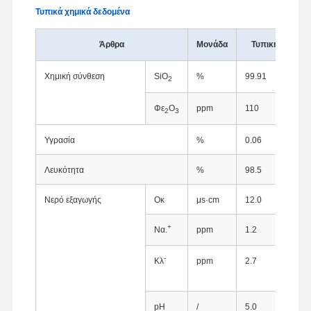
Τυπικά χημικά δεδομένα
Άρθρα
Μονάδα
Τυπική αξία
Χημική σύνθεση
SiO
%
99.91
2
Φε
Ο
ppm
110
2
3
Υγρασία
%
0.06
Λευκότητα
%
98.5
Νερό εξαγωγής
Οκ
μs·cm
12.0
+
Να.
ppm
1.2
-
Κλ
ppm
2.7
Αρχική
Προϊόντα
Σχετικά Με
Γύρος
Σελίδα
Εμάς
Εργοστασίων
pH
/
5.0