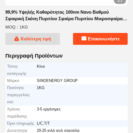
2/2
99,9% Υψηλής Καθαρότητας 100nm Νανο Βαθμού
Σφαιρική Σκόνη Πυριτίου Σφαίρα Πυριτίου Μικροσφαίρα
Σειρά NSS-D
MOQ：1KG
Καλύτερη τιμή
Επικοινωνήστε
Περιγραφή Προϊόντων
Τόπος
Κίνα
καταγωγής
Μάρκα
SINOENERGY GROUP
Ποσότητα
1KG
παραγγελίας
min
Χρόνος
3-5 εργάσιμες
παράδοσης
Όροι πληρωμής
L/C,T/T
Δυνατότητα
20-25 κιλά ανά σακούλα