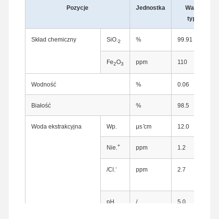
Pozycje
Jednostka
Wartość
typowa
Skład chemiczny
SiO.
%
99.91
2
Fe
O
ppm
110
2
3
Wodność
%
0.06
Białość
%
98.5
Woda ekstrakcyjna
Wp.
μs ̊cm
12.0
+
Nie.
ppm
1.2
-
/Cl.
ppm
2.7
Dom
Produkty
O Nas
Wycieczka
Po Fabryce
pH
/
5.0