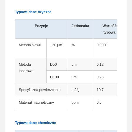
Typowe dane fizyczne
Pozycje
Jednostka
Wartość
typowa
Metoda siewu
+20 μm
%
0.0001
M
Metoda
D50
μm
0.12
A
laserowa
D100
μm
0.95
Specyficzna powierzchnia
m2/g
19.7
M
Materiał magnetyczny
ppm
0.5
M
m
Typowe dane chemiczne