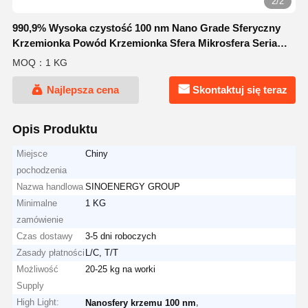
2/2
990,9% Wysoka czystość 100 nm Nano Grade Sferyczny
Krzemionka Powód Krzemionka Sfera Mikrosfera Seria
NSS-D
MOQ：1 KG
Najlepsza cena
Skontaktuj się teraz
Opis Produktu
Miejsce
Chiny
pochodzenia
Nazwa handlowa
SINOENERGY GROUP
Minimalne
1 KG
zamówienie
Czas dostawy
3-5 dni roboczych
Zasady płatności
L/C, T/T
Możliwość
20-25 kg na worki
Supply
High Light:
,
Nanosfery krzemu 100 nm