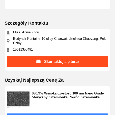
Kontrola
Skontaktuj
Poprosić O
Szczegóły Kontaktu
Jakości
Się Z Nami
Wycenę
Miss. Annie Zhou
Monodyspersyjne mikrosfery krzemionkowe
Budynek Kuntai nr 10 ulicy Chaowai, dzielnica Chaoyang, Pekin,
Chiny
Puste mikrosfery krzemionkowe
15611358491
Proszek krzemianowy kulisty
Skontaktuj się teraz
Nanosfery krzemionkowe
Uzyskaj Najlepszą Cenę Za
Kosmetyki z mikrosferami krzemionkowymi
Proszek topionej krzemionki
990,9% Wysoka czystość 100 nm Nano Grade
Sferyczny Krzemionka Powód Krzemionka
Sfera Mikrosfera Seria NSS-D
Proszek nanokrzemionkowy
kręgowy proszek aluminiowy