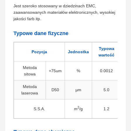
Jest szeroko stosowany w dziedzinach EMC,
zaawansowanych materiałów elektronicznych, wysokiej
jakości farb itp.
Typowe dane fizyczne
Typowa
Pozycja
Jednostka
wartość
Metoda
Pr
+75um
%
0.0012
sitowa
Metoda
D50
µm
5.0
laserowa
Met
2
S.S.A.
m
/g
1.2