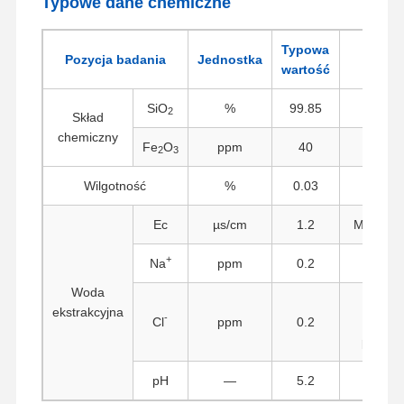
Typowe dane chemiczne
Typowa
Pozycja badania
Jednostka
Metod
wartość
SiO
%
99.85
W
2
Skład
chemiczny
Fe
O
ppm
40
Spekt
2
3
Wilgotność
%
0.03
Meto
Ec
µs/cm
1.2
Miernik 
+
Na
ppm
0.2
Woda
Auto
ekstrakcyjna
-
Cl
ppm
0.2
miar
potenc
Dom
Produkty
O Nas
Wycieczka
Po Fabryce
pH
—
5.2
Mie