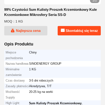
2/2
99% Czystości 5um Kulisty Proszek Krzemionkowy Kule
Krzemionkowe Mikrosfery Seria SS-D
MOQ：1 KG
Najlepsza cena
Skontaktuj się teraz
Opis Produktu
Miejsce
Chiny
pochodzenia
Nazwa handlowa
SINOENERGY GROUP
Minimalne
1 KG
zamówienie
Czas dostawy
3-5 dni roboczych
Zasady płatności
Akredytywa, T/T
Możliwość
20-25 kg na worki
Supply
High Light:
,
5um Kulisty Proszek Krzemionkowy