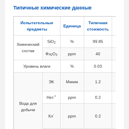
Типичные химические данные
Испытательные
Типичная
Единица
Метод
предметы
стоимость
SiO
%
99.85
Взв
2
Химический
состав
Фэ
О
ppm
40
Спект
2
3
Уровень влаги
%
0.03
Ме
Из
ЭК
Мммм
1.2
про
+
Нет.
ppm
0.2
Вода для
добычи
Авто
Главная
Продукция
О Компании
Наша
-
Кл
ppm
0.2
т
Страница
Фабрика
по