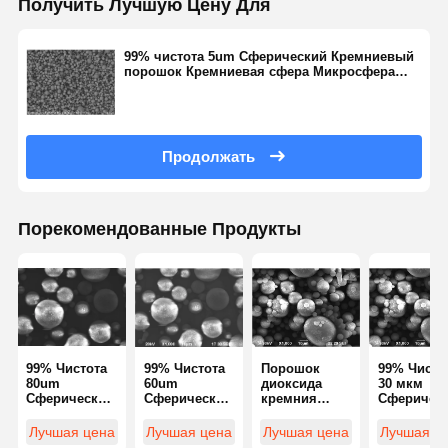
Получить Лучшую Цену Для
Гидрофильный дымить кремнезем
99% чистота 5um Сферический Кремниевый
порошок Кремниевая сфера Микросфера
Гидрофобный силикат
Серия SS-D
Кремниевый металлический порошок
Продолжать
Порекомендованные Продукты
99% Чистота
99% Чистота
Порошок
99% Чисто
80um
60um
диоксида
30 мкм
Сферический
Сферический
кремния
Сферичес
Кремниевый
Кремниевый
сферический
Порошок
порошок
порошок
99% чистоты
Диоксида
Лучшая цена
Лучшая цена
Лучшая цена
Лучшая ц
Кремниевая
Кремниевая
45 мкм,
Кремния