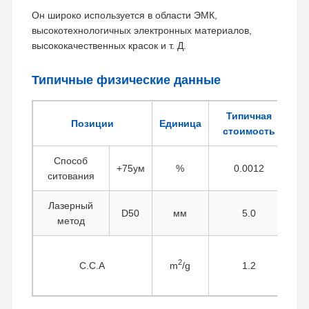
Он широко используется в области ЭМК,
высокотехнологичных электронных материалов,
высококачественных красок и т. Д.
Типичные физические данные
Типичная
Позиции
Единица
стоимость
Способ
+75ум
%
0.0012
ситования
п
Лазерный
D50
мм
5.0
метод
2
С.С.А
m
/g
1.2