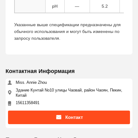
pH
—
5.2
P
Контроль
Контактные
Отправить
Указанные выше спецификации предназначены для
Качества
Данные
Запрос
обычного использования и могут быть изменены по
запросу пользователя.
Монодисперсные кремнеземные микросферы
Полые кремнеземные микросферы
Силикатный порошок сферический
Контактная Информация
Miss. Annie Zhou
Кремнеземные наносферы
Здание Кунтай No10 улицы Чаовай, район Чаоян, Пекин,
Китай
Кремнеземные микросферы Косметика
15611358491
Порошок плавленого кварца
Контакт
Нано-кремнеземный порошок
порошок сферического алюминия