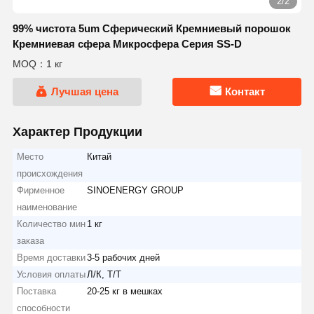
2/2
99% чистота 5um Сферический Кремниевый порошок
Кремниевая сфера Микросфера Серия SS-D
MOQ：1 кг
Лучшая цена
Контакт
Характер Продукции
Место
Китай
происхождения
Фирменное
SINOENERGY GROUP
наименование
Количество мин
1 кг
заказа
Время доставки
3-5 рабочих дней
Условия оплаты
Л/К, Т/Т
Поставка
20-25 кг в мешках
способности