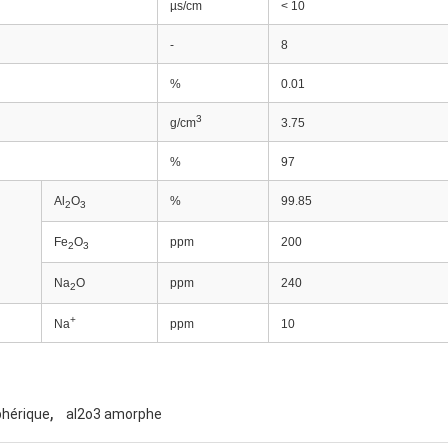
µs/cm
< 10
-
8
%
0.01
3
g/cm
3.75
%
97
Al
O
%
99.85
2
3
Fe
O
ppm
200
2
3
Na
O
ppm
240
2
+
Na
ppm
10
,
phérique
al2o3 amorphe