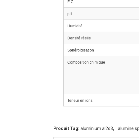
E.C.
pH
Humidité
Densité réelle
Sphéroïdisation
Composition chimique
Teneur en ions
,
Produit Tag:
aluminium al2o3
alumine s