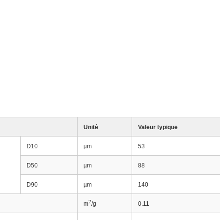
Unité
Valeur typique
D10
µm
53
D50
µm
88
D90
µm
140
2
m
/g
0.11