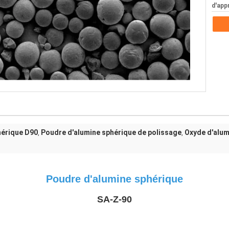
d'app
hérique D90
Poudre d'alumine sphérique de polissage
Oxyde d'alum
,
,
Poudre d'alumine sphérique
SA-Z-90