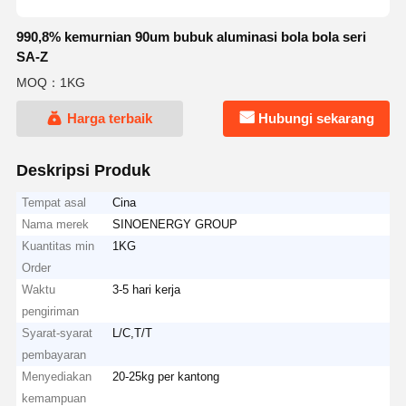
990,8% kemurnian 90um bubuk aluminasi bola bola seri
SA-Z
MOQ：1KG
Harga terbaik
Hubungi sekarang
Deskripsi Produk
Tempat asal
Cina
Nama merek
SINOENERGY GROUP
Kuantitas min
1KG
Order
Waktu
3-5 hari kerja
pengiriman
Syarat-syarat
L/C,T/T
pembayaran
Menyediakan
20-25kg per kantong
kemampuan