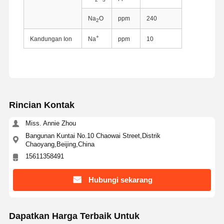
Na
O
ppm
240
2
+
Kandungan Ion
Na
ppm
10
Rincian Kontak
Miss. Annie Zhou
Bangunan Kuntai No.10 Chaowai Street,Distrik
Chaoyang,Beijing,China
15611358491
Hubungi sekarang
Rumah
Produk
Tentang Kita
Wisata
Pabrik
Dapatkan Harga Terbaik Untuk