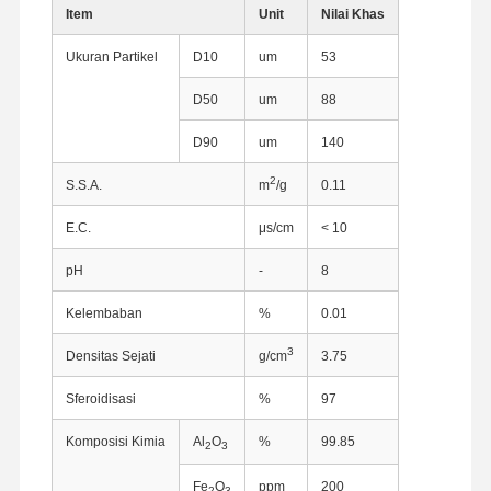
Item
Unit
Nilai Khas
Ukuran Partikel
D10
um
53
D50
um
88
D90
um
140
2
S.S.A.
m
/g
0.11
E.C.
μs/cm
< 10
pH
-
8
Kelembaban
%
0.01
3
Densitas Sejati
g/cm
3.75
Sferoidisasi
%
97
Komposisi Kimia
Al
O
%
99.85
2
3
Fe
O
ppm
200
2
3