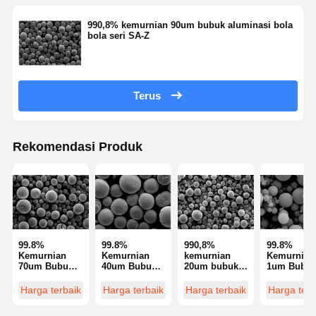
990,8% kemurnian 90um bubuk aluminasi bola
bola seri SA-Z
Kontrol
Hubungi
Quote
Kualitas
Kami
Request
Suatu
Terus
Mikrosfer Silika Monodisperse
Mikrosfer Silika Berongga
Rekomendasi Produk
Serbuk silika bola
Silika Nanosfer
Kosmetik Mikrosfer Silika
99.8%
99.8%
990,8%
99.8%
Kemurnian
Kemurnian
kemurnian
Kemurnian
Bubuk Silika Menyatu
70um Bubuk
40um Bubuk
20um bubuk
1um Bubu
Alumina Bulat
Alumina Bulat
aluminasi
Alumina Bu
Seri Bola
Seri SA-Z
bola bola seri
Seri SA-Z
Harga terbaik
Harga terbaik
Harga terbaik
Harga terb
Bubuk Nano Silika
Alumina SA-Z
SA-Z