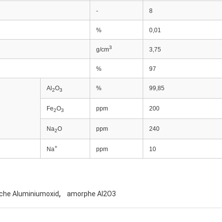
-
8
%
0,01
3
g/cm
3,75
%
97
Al
O
%
99,85
2
3
Fe
O
ppm
200
2
3
Na
O
ppm
240
2
+
Na
ppm
10
,
che Aluminiumoxid
amorphe Al2O3