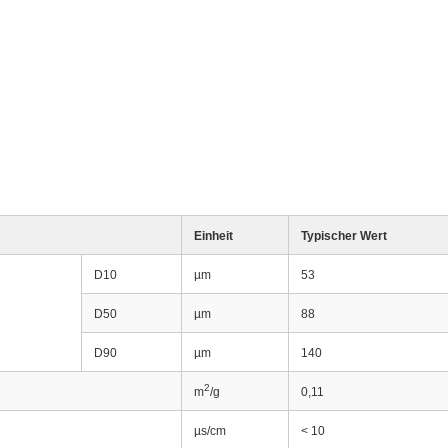
Einheit
Typischer Wert
D10
µm
53
D50
µm
88
D90
µm
140
2
m
/g
0,11
µs/cm
< 10