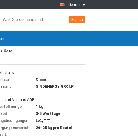
German
Search
en
Z-Serie
tdetails:
ftsort:
China
nname:
SINOENERGY GROUP
ng und Versand AGB:
estellmenge:
1 kg
zeit:
3-5 Werktage
ngsbedingungen:
L/C, T/T
rgungsmaterial-
20–25 kg pro Beutel
keit: