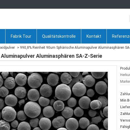
Fabrik Tour
Qualitätskontrolle
Kontakt
Referenz
xidpulver
990,8% Reinheit 90um Sphärische Aluminapulver Aluminasphären SA-
 Aluminapulver Aluminasphären SA-Z-Serie
Produk
Herkun
Marke
Zahlu
Min B
Liefer
Zahlu
Verso
Fähig