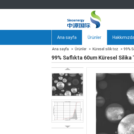
Ana sayfa
Ürünler
Hakkımızd
Ana sayfa
Ürünler
Küresel silik toz
99% Sa
99% Saflıkta 60um Küresel Silika 