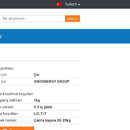
Turkish
Search
ği
yrıntıları:
yeri:
Çin
 adı:
SINOENERGY GROUP
& teslimat koşulları:
pariş miktarı:
1kg
m süresi:
3-5 iş günü
 koşulları:
L/C,T/T
ek temini:
Çanta başına 20-25kg