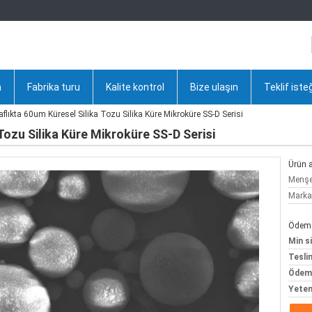
a
Fabrika turu
Kalite kontrol
Bize ulaşın
Teklif iste
flıkta 60um Küresel Silika Tozu Silika Küre Mikroküre SS-D Serisi
Tozu Silika Küre Mikroküre SS-D Serisi
Ürün a
Menşe 
Marka
Ödeme 
Min si
Tesli
Ödeme
Yeten