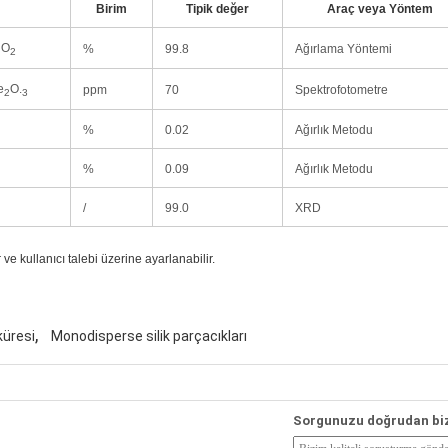
Birim
Tipik değer
Araç veya Yöntem
iO
%
99.8
Ağırlama Yöntemi
2
e
O.
ppm
70
Spektrofotometre
2
3
%
0.02
Ağırlık Metodu
%
0.09
Ağırlık Metodu
/
99.0
XRD
 ve kullanıcı talebi üzerine ayarlanabilir.
,
küresi
Monodisperse silik parçacıkları
Sorgunuzu doğrudan bi