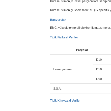
Küresel silikon, küresel parçacıklara sahip bir 
Küresel silikon, yüksek saflık, düşük spesifik yü
Başvurular
EMC, yüksek teknoloji elektronik malzemeler, y
Tipik Fiziksel Veriler
Parçalar
D10
Lazer yöntem
D50
D90
S.S.A.
Tipik Kimyasal Veriler