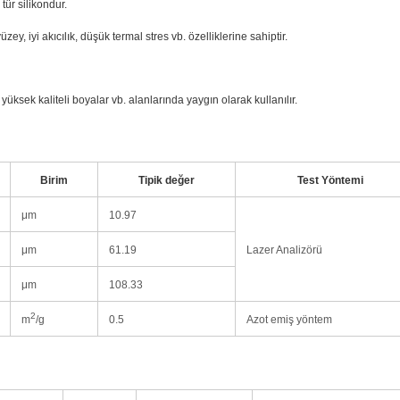
tür silikondur.
zey, iyi akıcılık, düşük termal stres vb. özelliklerine sahiptir.
üksek kaliteli boyalar vb. alanlarında yaygın olarak kullanılır.
Birim
Tipik değer
Test Yöntemi
μm
10.97
μm
61.19
Lazer Analizörü
μm
108.33
2
m
/g
0.5
Azot emiş yöntem