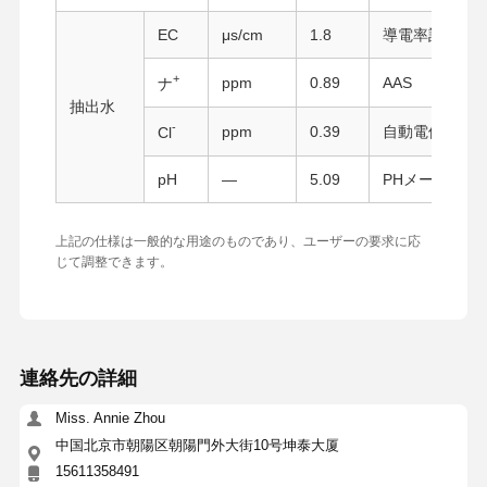
EC
μs/cm
1.8
導電率計
+
ppm
0.89
AAS
ナ
抽出水
-
ppm
0.39
自動電位滴定
Cl
pH
—
5.09
PHメーター
上記の仕様は一般的な用途のものであり、ユーザーの要求に応
じて調整できます。
連絡先の詳細
Miss. Annie Zhou
ホーム
製品
企業情報
会社案内
中国北京市朝陽区朝陽門外大街10号坤泰大厦
15611358491