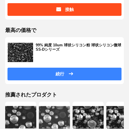
接触
品質管理
お問い合わせ
見積依頼
最高の価格で
単分散シリカ微粒子
99% 純度 10um 球状シリコン粉 球状シリコン微球
中空シリカ微粒子
SS-Dシリーズ
球状シリカ粉末
シリカナノスフィア
続行
シリカマイクロスフェア化粧品
溶融シリカ粉末
推薦されたプロダクト
ナノシリカパウダー
球状アルミニウム粉