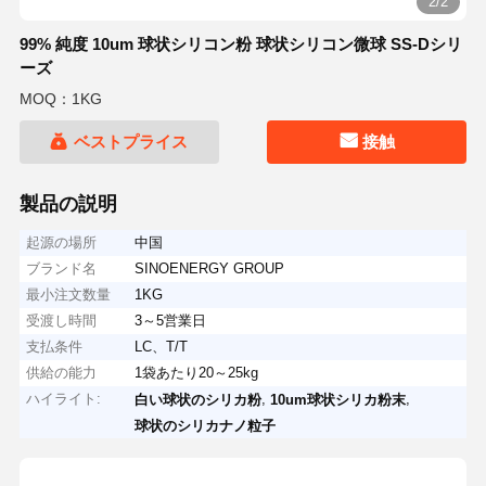
2/2
99% 純度 10um 球状シリコン粉 球状シリコン微球 SS-Dシリ
ーズ
MOQ：1KG
ベストプライス
接触
製品の説明
起源の場所
中国
ブランド名
SINOENERGY GROUP
最小注文数量
1KG
受渡し時間
3～5営業日
支払条件
LC、T/T
供給の能力
1袋あたり20～25kg
ハイライト:
,
,
白い球状のシリカ粉
10um球状シリカ粉末
球状のシリカナノ粒子