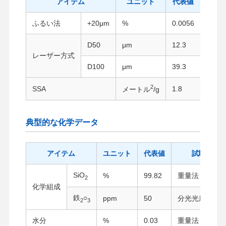
アイテム
ユニット
代表値
ふるい法
+20μm
%
0.0056
湿式
D50
μm
12.3
レーザー方式
レー
D100
μm
39.3
2
SSA
1.8
窒素
メートル
/g
典型的な化学データ
アイテム
ユニット
代表値
試験方法
SiO
%
99.82
重量法
2
化学組成
鉄
○
ppm
50
分光光度計
2
3
水分
%
0.03
重量法