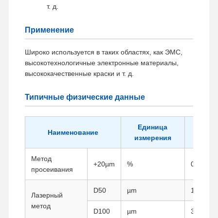
т. д.
Применение
Широко используется в таких областях, как ЭМС,
высокотехнологичные электронные материалы,
высококачественные краски и т. д.
Типичные физические данные
Единица
Типи
Наименование
измерения
знач
Метод
+20µm
%
0.0056
просеивания
D50
µm
12.3
Лазерный
метод
D100
µm
39.3