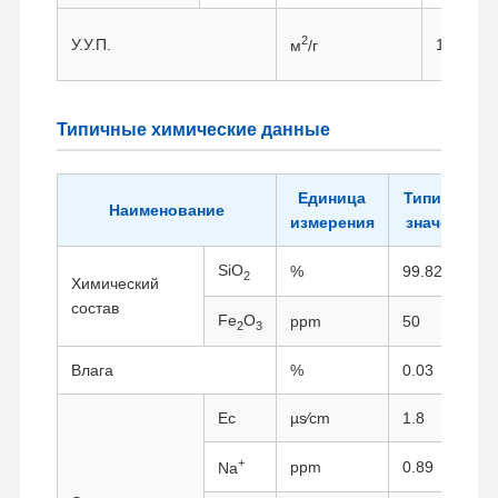
2
У.У.П.
1.8
м
/г
Типичные химические данные
Единица
Типичное
Наименование
измерения
значение
SiO
%
99.82
2
Химический
состав
Fe
O
ppm
50
2
3
Влага
%
0.03
Ec
µs∕cm
1.8
Главная
Продукция
О Компании
Наша
Страница
Фабрика
+
ppm
0.89
Na