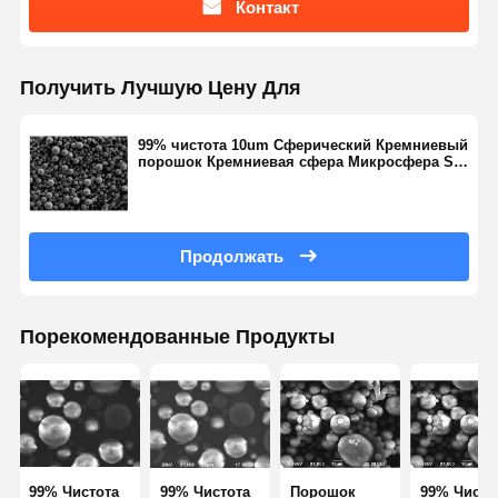
Контакт
Гидрофильный дымить кремнезем
Гидрофобный силикат
Получить Лучшую Цену Для
Кремниевый металлический порошок
99% чистота 10um Сферический Кремниевый
порошок Кремниевая сфера Микросфера SS-
D серия
Продолжать
Порекомендованные Продукты
99% Чистота
99% Чистота
Порошок
99% Чисто