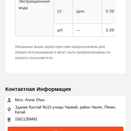
Экстракционная
вода
-
ppm
0.39
Cl
Контроль
Контактные
Отправить
Качества
Данные
Запрос
pH
—
5.09
Монодисперсные кремнеземные микросферы
Указанные выше характеристики предназначены для
общего использования и могут быть скорректированы по
Полые кремнеземные микросферы
запросу пользователя.
Силикатный порошок сферический
Кремнеземные наносферы
Контактная Информация
Кремнеземные микросферы Косметика
Miss. Annie Zhou
Порошок плавленого кварца
Здание Кунтай No10 улицы Чаовай, район Чаоян, Пекин,
Китай
Нано-кремнеземный порошок
15611358491
порошок сферического алюминия