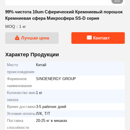
2/2
99% чистота 10um Сферический Кремниевый порошок
Кремниевая сфера Микросфера SS-D серия
MOQ：1 кг
Лучшая цена
Контакт
Характер Продукции
Место
Китай
происхождения
Фирменное
SINOENERGY GROUP
наименование
Количество мин
1 кг
заказа
Время доставки
3-5 рабочих дней
Условия оплаты
Л/К, Т/Т
Поставка
20-25 кг в мешках
способности