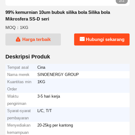
2/2
99% kemurnian 10um bubuk silika bola Silika bola
Mikrosfera SS-D seri
MOQ：1KG
Harga terbaik
Hubungi sekarang
Deskripsi Produk
Tempat asal
Cina
Nama merek
SINOENERGY GROUP
Kuantitas min
1KG
Order
Waktu
3-5 hari kerja
pengiriman
Syarat-syarat
L/C, T/T
pembayaran
Menyediakan
20-25kg per kantong
kemampuan