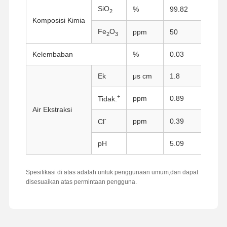
SiO
%
99.82
M
2
Komposisi Kimia
Fe
O
ppm
50
S
2
3
Kelembaban
%
0.03
M
Ek
μs cm
1.8
P
+
ppm
0.89
A
Tidak.
Air Ekstraksi
-
ppm
0.39
T
Cl
pH
5.09
P
Spesifikasi di atas adalah untuk penggunaan umum,dan dapat
disesuaikan atas permintaan pengguna.
Rumah
Produk
Tentang Kita
Wisata
Pabrik