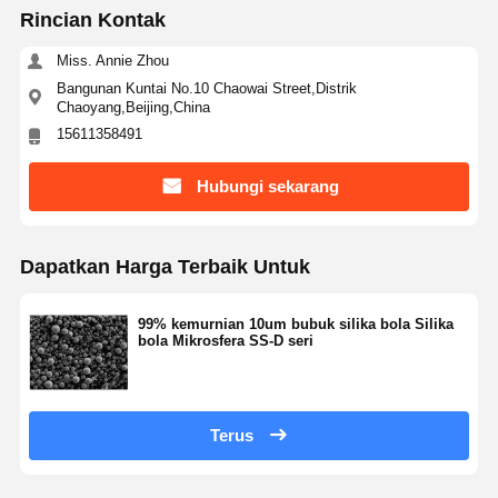
Rincian Kontak
Miss. Annie Zhou
Kontrol
Hubungi
Quote
Bangunan Kuntai No.10 Chaowai Street,Distrik
Kualitas
Kami
Request
Chaoyang,Beijing,China
Suatu
15611358491
Mikrosfer Silika Monodisperse
Hubungi sekarang
Mikrosfer Silika Berongga
Dapatkan Harga Terbaik Untuk
Serbuk silika bola
Silika Nanosfer
99% kemurnian 10um bubuk silika bola Silika
bola Mikrosfera SS-D seri
Kosmetik Mikrosfer Silika
Bubuk Silika Menyatu
Terus
Bubuk Nano Silika