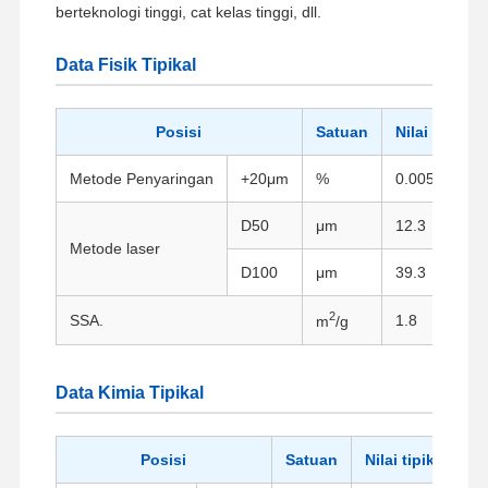
berteknologi tinggi, cat kelas tinggi, dll.
Data Fisik Tipikal
Posisi
Satuan
Nilai tipikal
Metode Penyaringan
+20μm
%
0.0056
D50
μm
12.3
Metode laser
D100
μm
39.3
2
SSA.
1.8
m
/g
Data Kimia Tipikal
Posisi
Satuan
Nilai tipikal