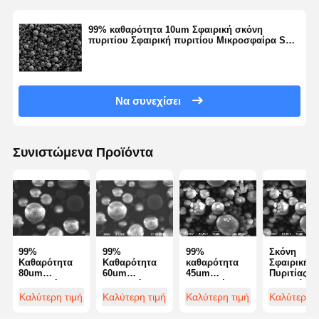
Υδρόφιλο καπνισμένο πυρίτιο
99% καθαρότητα 10um Σφαιρική σκόνη
πυριτίου Σφαιρική πυριτίου Μικροσφαίρα SS-
D σειρά
Υδροφοβική καπνισμένη πυριτίνη
Σίλικονική μεταλλική σκόνη
Να συνεχίσει
Συνιστώμενα Προϊόντα
99%
99%
99%
Σκόνη
Καθαρότητα
Καθαρότητα
καθαρότητα
Σφαιρικής
80um
60um
45um
Πυριτίας 9
Σφαιρική
Σφαιρική
Σφαιρική
Καθαρότητ
Σκόνη
Σκόνη
πυρίτιο
30um,
Καλύτερη τιμή
Καλύτερη τιμή
Καλύτερη τιμή
Καλύτερη τ
Πυριτίου
Πυριτίου
σκόνη
Μικροσφαι
Σφαίρες
Σφαιρίδια
Σφαιρική
Πυριτίας