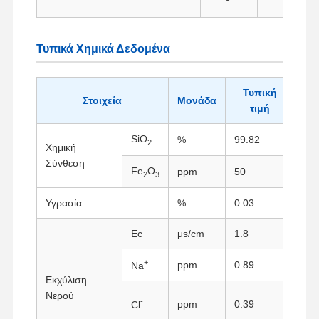
Τυπικά Χημικά Δεδομένα
Τυπική
Στοιχεία
Μονάδα
τιμή
SiO
%
99.82
Μέ
2
Χημική
Σύνθεση
Fe
O
ppm
50
Φα
2
3
Υγρασία
%
0.03
Μέ
Ec
μs/cm
1.8
Μετ
+
ppm
0.89
AA
Na
Αρχική
Προϊόντα
Σχετικά Με
Γύρος
Εκχύλιση
Σελίδα
Εμάς
Εργοστασίων
Νερού
Αυτ
-
ppm
0.39
Cl
Δυν