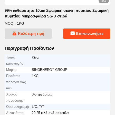
2/2
99% καθαρότητα 10um Σφαιρική σκόνη πυριτίου Σφαιρική
πυριτίου Μικροσφαίρα SS-D σειρά
MOQ：1KG
Καλύτερη τιμή
Επικοινωνήστε
Περιγραφή Προϊόντων
Τόπος
Κίνα
καταγωγής
Μάρκα
SINOENERGY GROUP
Ποσότητα
1KG
παραγγελίας
min
Χρόνος
3-5 εργάσιμες
παράδοσης
Όροι πληρωμής
L/C, T/T
Δυνατότητα
20-25 κιλά ανά σακούλα