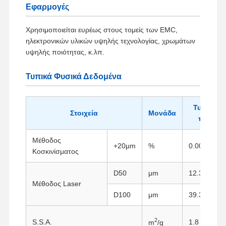
Εφαρμογές
Χρησιμοποιείται ευρέως στους τομείς των EMC,
ηλεκτρονικών υλικών υψηλής τεχνολογίας, χρωμάτων
υψηλής ποιότητας, κ.λπ.
Τυπικά Φυσικά Δεδομένα
Τυπική
Στοιχεία
Μονάδα
τιμή
Μέθοδος
+20μm
%
0.0056
Κοσκινίσματος
D50
μm
12.3
Μέθοδος Laser
D100
μm
39.3
2
S.S.A.
1.8
m
/g