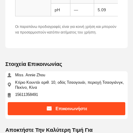
pH
—
5.09
Με
Ποιοτικός
Επαφή
Ζητήστε Ένα
Έλεγχος
Απόσπασμα
Οι παραπάνω προδιαγραφές είναι για κοινή χρήση και μπορούν
να προσαρμοστούν κατόπιν αιτήματος του χρήστη.
Μικροσφαίρες μονοδιασποράς πυριτίου
Κοίλες μικροσφαίρες πυριτίου
Στοιχεία Επικοινωνίας
Σφαιρική σκόνη πυριτίου
Miss. Annie Zhou
Νανοσφαίρες πυριτίου
Κτίριο Κουντάι αριθ. 10, οδός Τσαογουάι, περιοχή Τσαογιάνγκ,
Πεκίνο, Κίνα
Silica Microspheres Cosmetics
15611358491
Τετηγμένη σκόνη πυριτίου
Επικοινωνήστε
Σκόνη Nano Silica
Αποκτήστε Την Καλύτερη Τιμή Για
σφαιρική σκόνη αλουμινίου